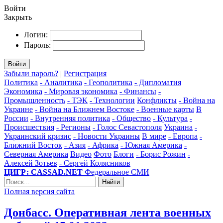
Войти
Закрыть
Логин:
Пароль:
Войти
Забыли пароль?
|
Регистрация
Политика
- Аналитика
- Геополитика
- Дипломатия
Экономика
- Мировая экономика
- Финансы
-
Промышленность
- ТЭК
- Технологии
Конфликты
- Война на
Украине
- Война на Ближнем Востоке
- Военные карты
В
России
- Внутренняя политика
- Общество
- Культура
-
Происшествия
- Регионы
- Голос Севастополя
Украина
-
Украинский кризис
- Новости Украины
В мире
- Европа
-
Ближний Восток
- Азия
- Африка
- Южная Америка
-
Северная Америка
Видео
Фото
Блоги
- Борис Рожин
-
Алексей Зотьев
- Сергей Колясников
ЦИГР: CASSAD.NET
Федеральное СМИ
Найти
Полная версия сайта
Донбасс. Оперативная лента военных