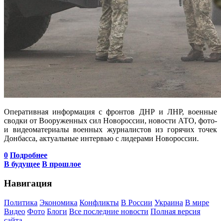
Оперативная информация с фронтов ДНР и ЛНР, военные
сводки от Вооруженных сил Новороссии, новости АТО, фото-
и видеоматериалы военных журналистов из горячих точек
Донбасса, актуальные интервью с лидерами Новороссии.
0
Подробнее
В будущее
В прошлое
Навигация
Политика
Экономика
Конфликты
В России
Украина
В мире
Видео
Фото
Блоги
Все последние новости
Полная версия
сайта