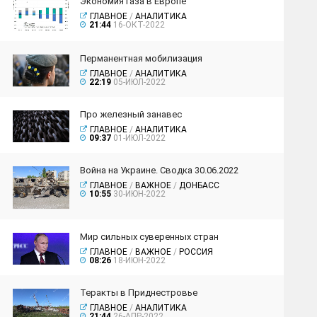
Экономия газа в Европе
ГЛАВНОЕ
/
АНАЛИТИКА
21:44
16-ОКТ-2022
Перманентная мобилизация
ГЛАВНОЕ
/
АНАЛИТИКА
22:19
05-ИЮЛ-2022
Про железный занавес
ГЛАВНОЕ
/
АНАЛИТИКА
09:37
01-ИЮЛ-2022
Война на Украине. Сводка 30.06.2022
ГЛАВНОЕ
/
ВАЖНОЕ
/
ДОНБАСС
10:55
30-ИЮН-2022
Мир сильных суверенных стран
ГЛАВНОЕ
/
ВАЖНОЕ
/
РОССИЯ
08:26
18-ИЮН-2022
Теракты в Приднестровье
ГЛАВНОЕ
/
АНАЛИТИКА
21:44
26-АПР-2022