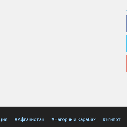
ция
#Афганистан
#Нагорный Карабах
#Египет