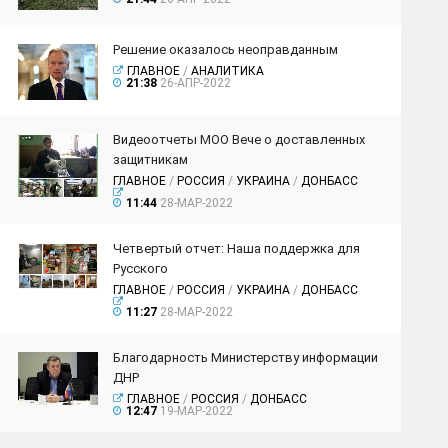
Решение оказалось неоправданным
ГЛАВНОЕ
/
АНАЛИТИКА
21:38
26-АПР-2022
Видеоотчеты МОО Вече о доставленных
защитникам
ГЛАВНОЕ
/
РОССИЯ
/
УКРАИНА
/
ДОНБАСС
11:44
28-МАР-2022
Четвертый отчет: Наша поддержка для
Русского
ГЛАВНОЕ
/
РОССИЯ
/
УКРАИНА
/
ДОНБАСС
11:27
28-МАР-2022
Благодарность Министерству информации
ДНР
ГЛАВНОЕ
/
РОССИЯ
/
ДОНБАСС
12:47
19-МАР-2022