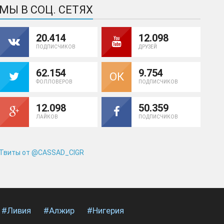
МЫ В СОЦ. СЕТЯХ
20.414
12.098
ПОДПИСЧИКОВ
ДРУЗЕЙ
62.154
9.754
ОК
ФОЛЛОВЕРОВ
ПОДПИСЧИКОВ
12.098
50.359
ЛАЙКОВ
ПОДПИСЧИКОВ
Твиты от @CASSAD_CIGR
#Ливия
#Алжир
#Нигерия