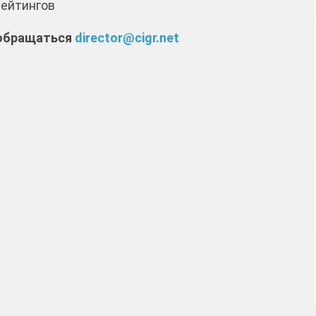
рейтингов
 обращаться
director@cigr.net