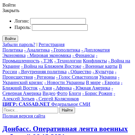
Войти
Закрыть
Логин:
Пароль:
Войти
Забыли пароль?
|
Регистрация
Политика
- Аналитика
- Геополитика
- Дипломатия
Экономика
- Мировая экономика
- Финансы
-
Промышленность
- ТЭК
- Технологии
Конфликты
- Война на
Украине
- Война на Ближнем Востоке
- Военные карты
В
России
- Внутренняя политика
- Общество
- Культура
-
Происшествия
- Регионы
- Голос Севастополя
Украина
-
Украинский кризис
- Новости Украины
В мире
- Европа
-
Ближний Восток
- Азия
- Африка
- Южная Америка
-
Северная Америка
Видео
Фото
Блоги
- Борис Рожин
-
Алексей Зотьев
- Сергей Колясников
ЦИГР: CASSAD.NET
Федеральное СМИ
Найти
Полная версия сайта
Донбасс. Оперативная лента военных