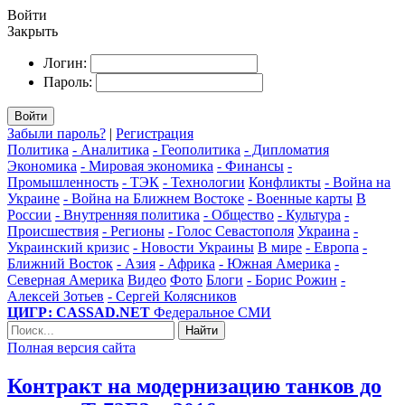
Войти
Закрыть
Логин:
Пароль:
Войти
Забыли пароль?
|
Регистрация
Политика
- Аналитика
- Геополитика
- Дипломатия
Экономика
- Мировая экономика
- Финансы
-
Промышленность
- ТЭК
- Технологии
Конфликты
- Война на
Украине
- Война на Ближнем Востоке
- Военные карты
В
России
- Внутренняя политика
- Общество
- Культура
-
Происшествия
- Регионы
- Голос Севастополя
Украина
-
Украинский кризис
- Новости Украины
В мире
- Европа
-
Ближний Восток
- Азия
- Африка
- Южная Америка
-
Северная Америка
Видео
Фото
Блоги
- Борис Рожин
-
Алексей Зотьев
- Сергей Колясников
ЦИГР: CASSAD.NET
Федеральное СМИ
Найти
Полная версия сайта
Контракт на модернизацию танков до