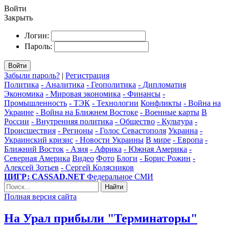
Войти
Закрыть
Логин:
Пароль:
Войти
Забыли пароль?
|
Регистрация
Политика
- Аналитика
- Геополитика
- Дипломатия
Экономика
- Мировая экономика
- Финансы
-
Промышленность
- ТЭК
- Технологии
Конфликты
- Война на
Украине
- Война на Ближнем Востоке
- Военные карты
В
России
- Внутренняя политика
- Общество
- Культура
-
Происшествия
- Регионы
- Голос Севастополя
Украина
-
Украинский кризис
- Новости Украины
В мире
- Европа
-
Ближний Восток
- Азия
- Африка
- Южная Америка
-
Северная Америка
Видео
Фото
Блоги
- Борис Рожин
-
Алексей Зотьев
- Сергей Колясников
ЦИГР: CASSAD.NET
Федеральное СМИ
Найти
Полная версия сайта
На Урал прибыли "Терминаторы"