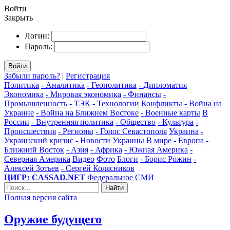
Войти
Закрыть
Логин:
Пароль:
Войти
Забыли пароль?
|
Регистрация
Политика
- Аналитика
- Геополитика
- Дипломатия
Экономика
- Мировая экономика
- Финансы
-
Промышленность
- ТЭК
- Технологии
Конфликты
- Война на
Украине
- Война на Ближнем Востоке
- Военные карты
В
России
- Внутренняя политика
- Общество
- Культура
-
Происшествия
- Регионы
- Голос Севастополя
Украина
-
Украинский кризис
- Новости Украины
В мире
- Европа
-
Ближний Восток
- Азия
- Африка
- Южная Америка
-
Северная Америка
Видео
Фото
Блоги
- Борис Рожин
-
Алексей Зотьев
- Сергей Колясников
ЦИГР: CASSAD.NET
Федеральное СМИ
Найти
Полная версия сайта
Оружие будущего