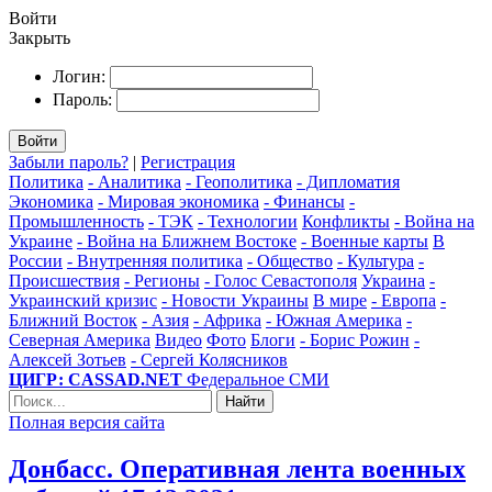
Войти
Закрыть
Логин:
Пароль:
Войти
Забыли пароль?
|
Регистрация
Политика
- Аналитика
- Геополитика
- Дипломатия
Экономика
- Мировая экономика
- Финансы
-
Промышленность
- ТЭК
- Технологии
Конфликты
- Война на
Украине
- Война на Ближнем Востоке
- Военные карты
В
России
- Внутренняя политика
- Общество
- Культура
-
Происшествия
- Регионы
- Голос Севастополя
Украина
-
Украинский кризис
- Новости Украины
В мире
- Европа
-
Ближний Восток
- Азия
- Африка
- Южная Америка
-
Северная Америка
Видео
Фото
Блоги
- Борис Рожин
-
Алексей Зотьев
- Сергей Колясников
ЦИГР: CASSAD.NET
Федеральное СМИ
Найти
Полная версия сайта
Донбасс. Оперативная лента военных