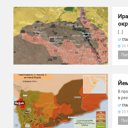
Ира
окр
[...]
ГЛ
23.
По
Йем
В пр
в рез
ГЛ
23.
По