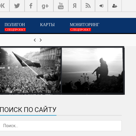
ОК
g+
Я
ПОЛИГОН
КАРТЫ
МОНИТОРИНГ
СПЕЦПРОЕКТ
СПЕЦПРОЕКТ


18-июн, 08:26
Мир сильных суверенных стр
ПОИСК ПО САЙТУ