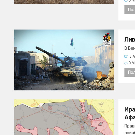
0 
По
Лив
В Бен
ГЛ
0 
По
Ира
Афа
Прав
авиаб