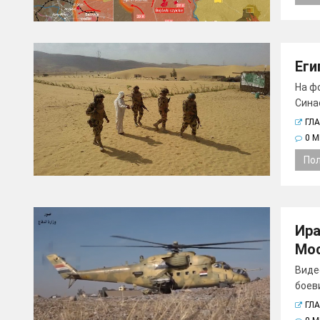
Еги
На ф
Синае
ГЛ
0 
По
Ира
Мос
Виде
боеви
ГЛ