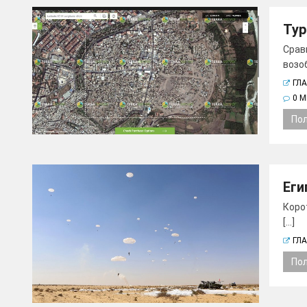
Тур
Срав
возоб
ГЛ
0 
По
Еги
Коро
[...]
ГЛ
По