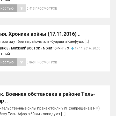
МНЕНИЙ
лностью
5 413 ПРОСМОТРОВ
ия. Хроники войны (17.11.2016) ..
гази идут бои за районы аль-Куарша и Канфуда. [...]
АВНОЕ
/
БЛИЖНИЙ ВОСТОК
/
МОНИТОРИНГ
/
3
17.11.2016, 20:00
МНЕНИЙ
лностью
5 860 ПРОСМОТРОВ
к. Военная обстановка в районе Тель-
р ..
ительственные силы Ирака отбили у ИГ (запрещена в РФ)
азу Тель-Афар в 60 км к западу от [...]