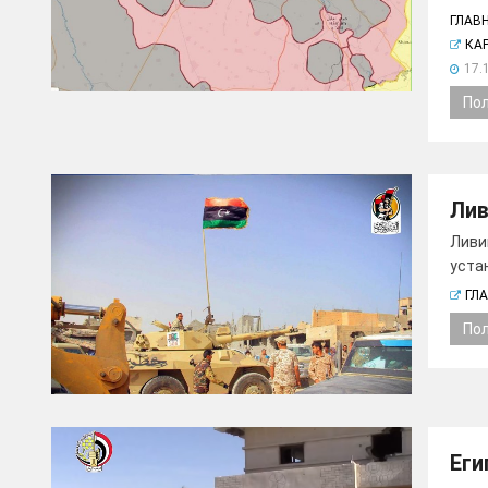
ГЛАВ
КА
17.
По
Лив
Ливи
устан
ГЛ
По
Еги