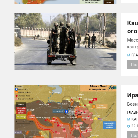
Каш
огон
Масс
контр
ГЛ
По
Ира
Военн
ГЛАВ
КА
22.
По