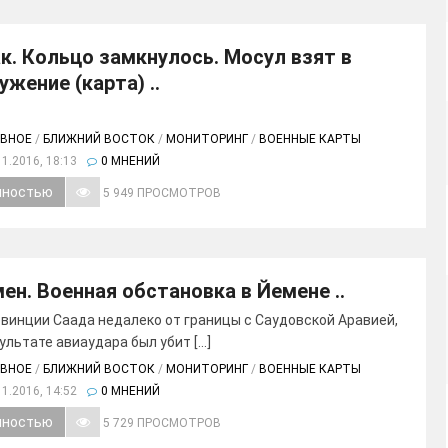
к. Кольцо замкнулось. Мосул взят в
ужение (карта) ..
АВНОЕ
/
БЛИЖНИЙ ВОСТОК
/
МОНИТОРИНГ
/
ВОЕННЫЕ КАРТЫ
11.2016, 18:13
0 МНЕНИЙ
лностью
5 949 ПРОСМОТРОВ
ен. Военная обстановка в Йемене ..
овинции Саада недалеко от границы с Саудовской Аравией,
ультате авиаудара был убит [...]
АВНОЕ
/
БЛИЖНИЙ ВОСТОК
/
МОНИТОРИНГ
/
ВОЕННЫЕ КАРТЫ
11.2016, 14:52
0 МНЕНИЙ
лностью
5 729 ПРОСМОТРОВ