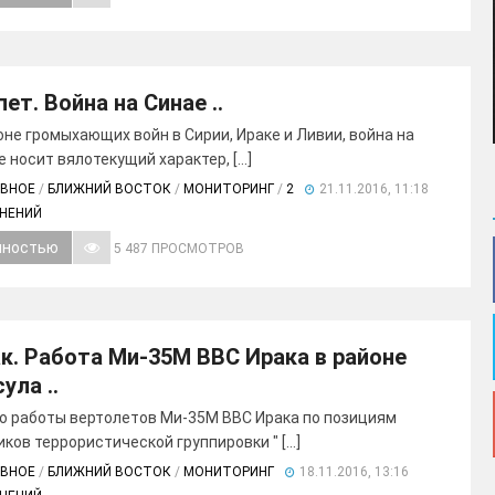
пет. Война на Синае ..
оне громыхающих войн в Сирии, Ираке и Ливии, война на
 носит вялотекущий характер, [...]
АВНОЕ
/
БЛИЖНИЙ ВОСТОК
/
МОНИТОРИНГ
/
2
21.11.2016, 11:18
МНЕНИЙ
лностью
5 487 ПРОСМОТРОВ
к. Работа Ми-35М ВВС Ирака в районе
ула ..
о работы вертолетов Ми-35М ВВС Ирака по позициям
ков террористической группировки " [...]
АВНОЕ
/
БЛИЖНИЙ ВОСТОК
/
МОНИТОРИНГ
18.11.2016, 13:16