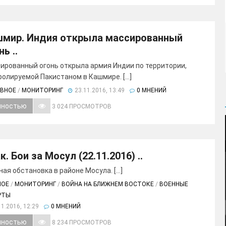
мир. Индия открыла массированный
ь ..
ированный огонь открыла армия Индии по территории,
олируемой Пакистаном в Кашмире. [...]
АВНОЕ
/
МОНИТОРИНГ
23.11.2016, 13:49
0 МНЕНИЙ
лностью
3 024 ПРОСМОТРОВ
к. Бои за Мосул (22.11.2016) ..
ая обстановка в районе Мосула. [...]
НОЕ
/
МОНИТОРИНГ
/
ВОЙНА НА БЛИЖНЕМ ВОСТОКЕ
/
ВОЕННЫЕ
РТЫ
11.2016, 12:29
0 МНЕНИЙ
лностью
8 234 ПРОСМОТРОВ