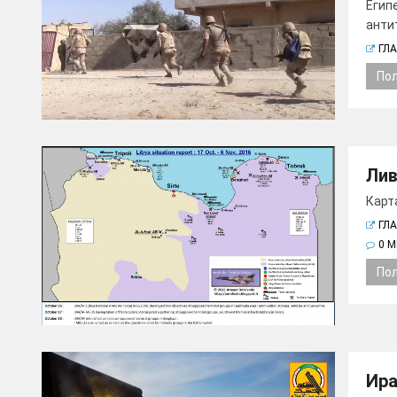
Егип
анти
ГЛ
По
Лив
Карта
ГЛ
0 
По
Ира