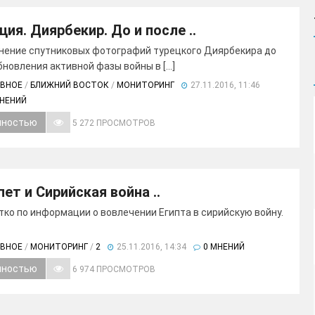
ция. Диярбекир. До и после ..
нение спутниковых фотографий турецкого Диярбекира до
новления активной фазы войны в [...]
АВНОЕ
/
БЛИЖНИЙ ВОСТОК
/
МОНИТОРИНГ
27.11.2016, 11:46
МНЕНИЙ
лностью
5 272 ПРОСМОТРОВ
пет и Сирийская война ..
тко по информации о вовлечении Египта в сирийскую войну.
АВНОЕ
/
МОНИТОРИНГ
/
2
25.11.2016, 14:34
0 МНЕНИЙ
лностью
6 974 ПРОСМОТРОВ