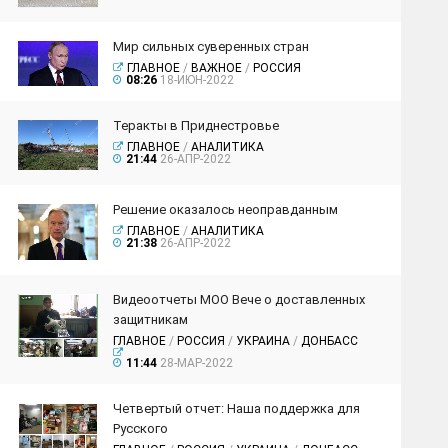
Мир сильных суверенных стран
ГЛАВНОЕ
/
ВАЖНОЕ
/
РОССИЯ
08:26
18-ИЮН-2022
Теракты в Приднестровье
ГЛАВНОЕ
/
АНАЛИТИКА
21:44
26-АПР-2022
Решение оказалось неоправданным
ГЛАВНОЕ
/
АНАЛИТИКА
21:38
26-АПР-2022
Видеоотчеты МОО Вече о доставленных
защитникам
ГЛАВНОЕ
/
РОССИЯ
/
УКРАИНА
/
ДОНБАСС
11:44
28-МАР-2022
Четвертый отчет: Наша поддержка для
Русского