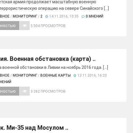
етская армия продолжает масштабную военную
террористическую операцию на севере Синайского [...]
АВНОЕ
/
МОНИТОРИНГ
/
2
14.11.2016, 10:35
0 МНЕНИЙ
лностью
5 504 ПРОСМОТРОВ
ия. Военная обстановка (карта) ..
 военной обстановки в Ливии на ноябрь 2016 года. [...]
АВНОЕ
/
МОНИТОРИНГ
/
ВОЕННЫЕ КАРТЫ
13.11.2016, 16:20
МНЕНИЙ
лностью
3 262 ПРОСМОТРОВ
к. Ми-35 над Мосулом ..