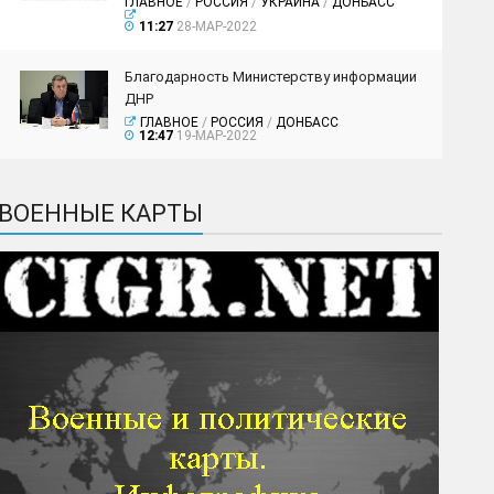
ГЛАВНОЕ
/
РОССИЯ
/
УКРАИНА
/
ДОНБАСС
11:27
28-МАР-2022
Благодарность Министерству информации
ДНР
ГЛАВНОЕ
/
РОССИЯ
/
ДОНБАСС
12:47
19-МАР-2022
ВОЕННЫЕ КАРТЫ