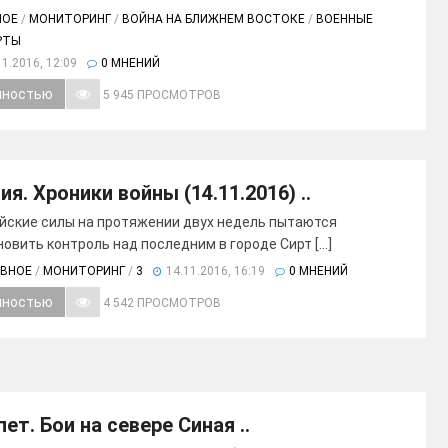
НОЕ
/
МОНИТОРИНГ
/
ВОЙНА НА БЛИЖНЕМ ВОСТОКЕ
/
ВОЕННЫЕ
РТЫ
11.2016, 12:09
0 МНЕНИЙ
лностью
5 945 ПРОСМОТРОВ
ия. Хроники войны (14.11.2016) ..
йские силы на протяжении двух недель пытаются
овить контроль над последним в городе Сирт [...]
АВНОЕ
/
МОНИТОРИНГ
/
3
14.11.2016, 16:19
0 МНЕНИЙ
лностью
4 542 ПРОСМОТРОВ
пет. Бои на севере Синая ..