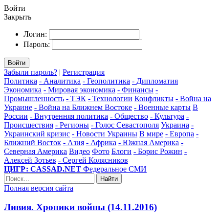
Войти
Закрыть
Логин:
Пароль:
Войти
Забыли пароль?
|
Регистрация
Политика
- Аналитика
- Геополитика
- Дипломатия
Экономика
- Мировая экономика
- Финансы
-
Промышленность
- ТЭК
- Технологии
Конфликты
- Война на
Украине
- Война на Ближнем Востоке
- Военные карты
В
России
- Внутренняя политика
- Общество
- Культура
-
Происшествия
- Регионы
- Голос Севастополя
Украина
-
Украинский кризис
- Новости Украины
В мире
- Европа
-
Ближний Восток
- Азия
- Африка
- Южная Америка
-
Северная Америка
Видео
Фото
Блоги
- Борис Рожин
-
Алексей Зотьев
- Сергей Колясников
ЦИГР: CASSAD.NET
Федеральное СМИ
Найти
Полная версия сайта
Ливия. Хроники войны (14.11.2016)