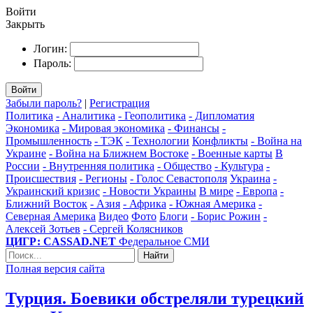
Войти
Закрыть
Логин:
Пароль:
Войти
Забыли пароль?
|
Регистрация
Политика
- Аналитика
- Геополитика
- Дипломатия
Экономика
- Мировая экономика
- Финансы
-
Промышленность
- ТЭК
- Технологии
Конфликты
- Война на
Украине
- Война на Ближнем Востоке
- Военные карты
В
России
- Внутренняя политика
- Общество
- Культура
-
Происшествия
- Регионы
- Голос Севастополя
Украина
-
Украинский кризис
- Новости Украины
В мире
- Европа
-
Ближний Восток
- Азия
- Африка
- Южная Америка
-
Северная Америка
Видео
Фото
Блоги
- Борис Рожин
-
Алексей Зотьев
- Сергей Колясников
ЦИГР: CASSAD.NET
Федеральное СМИ
Найти
Полная версия сайта
Турция. Боевики обстреляли турецкий