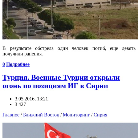
В результате обстрела один человек погиб, еще девять
получили ранения.
0
Подробнее
Турция. Военные Турции открыли
огонь по позициям ИГ в Сирии
3.05.2016, 13:21
3 427
Главное
/
Ближний Восток
/
Мониторинг
/
Сирия