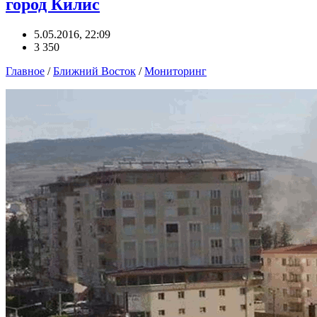
город Килис
5.05.2016, 22:09
3 350
Главное
/
Ближний Восток
/
Мониторинг