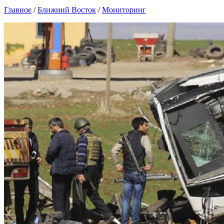
Главное
/
Ближний Восток
/
Мониторинг