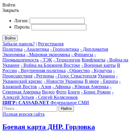
Войти
Закрыть
Логин:
Пароль:
Войти
Забыли пароль?
|
Регистрация
Политика
- Аналитика
- Геополитика
- Дипломатия
Экономика
- Мировая экономика
- Финансы
-
Промышленность
- ТЭК
- Технологии
Конфликты
- Война на
Украине
- Война на Ближнем Востоке
- Военные карты
В
России
- Внутренняя политика
- Общество
- Культура
-
Происшествия
- Регионы
- Голос Севастополя
Украина
-
Украинский кризис
- Новости Украины
В мире
- Европа
-
Ближний Восток
- Азия
- Африка
- Южная Америка
-
Северная Америка
Видео
Фото
Блоги
- Борис Рожин
-
Алексей Зотьев
- Сергей Колясников
ЦИГР: CASSAD.NET
Федеральное СМИ
Найти
Полная версия сайта
Боевая карта ДНР. Горловка