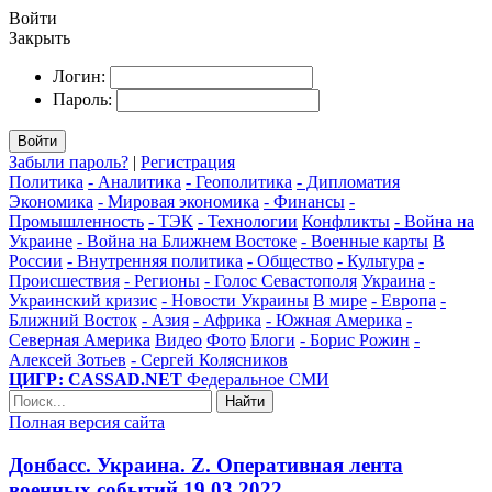
Войти
Закрыть
Логин:
Пароль:
Войти
Забыли пароль?
|
Регистрация
Политика
- Аналитика
- Геополитика
- Дипломатия
Экономика
- Мировая экономика
- Финансы
-
Промышленность
- ТЭК
- Технологии
Конфликты
- Война на
Украине
- Война на Ближнем Востоке
- Военные карты
В
России
- Внутренняя политика
- Общество
- Культура
-
Происшествия
- Регионы
- Голос Севастополя
Украина
-
Украинский кризис
- Новости Украины
В мире
- Европа
-
Ближний Восток
- Азия
- Африка
- Южная Америка
-
Северная Америка
Видео
Фото
Блоги
- Борис Рожин
-
Алексей Зотьев
- Сергей Колясников
ЦИГР: CASSAD.NET
Федеральное СМИ
Найти
Полная версия сайта
Донбасс. Украина. Z. Оперативная лента
военных событий 19.03.2022