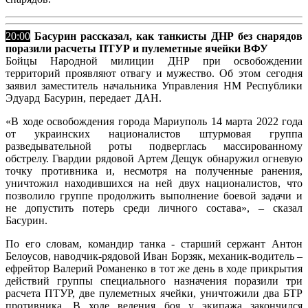
20:00
Басурин рассказал, как танкисты ДНР без снарядов
поразили расчеты ПТУР и пулеметные ячейки ВФУ
Бойцы Народной милиции ДНР при освобождении
территорий проявляют отвагу и мужество.
Об этом сегодня
заявил заместитель начальника Управления НМ Республики
Эдуард Басурин, передает ДАН.
«В ходе освобождения города Мариуполь 14 марта 2022 года
от украинских националистов штурмовая группа
разведывательной роты подверглась массированному
обстрелу. Гвардии рядовой Артем Дещук обнаружил огневую
точку противника и, несмотря на полученные ранения,
уничтожил находившихся на ней двух националистов, что
позволило группе продолжить выполнение боевой задачи и
не допустить потерь среди личного состава», – сказал
Басурин.
По его словам, командир танка - старший сержант Антон
Белоусов, наводчик-рядовой Иван Борзяк, механик-водитель –
ефрейтор Валерий Романенко в тот же день в ходе прикрытия
действий группы специального назначения поразили три
расчета ПТУР, две пулеметных ячейки, уничтожили два БТР
противника. В ходе ведения боя у экипажа закончился