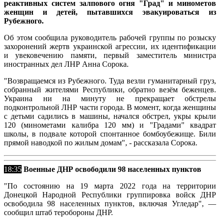
реактивных систем залпового огня "Град" и минометов
женщин и детей, пытавшихся эвакуироваться из
Рубежного.
Об этом сообщила руководитель рабочей группы по розыску
захоронений жертв украинской агрессии, их идентификации
и увековечению памяти, первый заместитель министра
иностранных дел ЛНР Анна Сорока.
"Возвращаемся из Рубежного. Туда везли гуманитарный груз,
собранный жителями Республики, обратно везём беженцев.
Украина ни на минуту не прекращает обстрелы
подконтрольной ЛНР части города. В момент, когда женщины
с детьми садились в машины, начался обстрел, укры крыли
120 (минометами калибра 120 мм) и "Градами" квадрат
школы, в подвале которой спонтанное бомбоубежище. Били
прямой наводкой по жилым домам", - рассказала Сорока.
18:35
Военные ДНР освободили 98 населенных пунктов
"По состоянию на 19 марта 2022 года на территории
Донецкой Народной Республики группировка войск ДНР
освободила 98 населенных пунктов, включая Угледар", —
сообщил штаб теробороны ДНР.