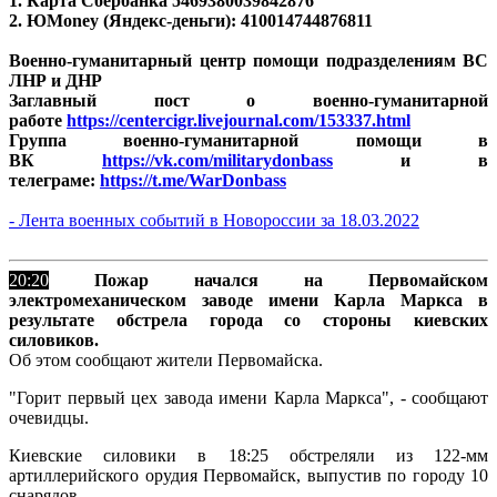
1. Карта Сбербанка 5469380039842876
2. ЮMoney (Яндекс-деньги): 410014744876811
Военно-гуманитарный центр помощи подразделениям ВС
ЛНР и ДНР
Заглавный пост о военно-гуманитарной
работе
https://centercigr.livejournal.com/153337.html
Группа военно-гуманитарной помощи в
ВК
https://vk.com/militarydonbass
и в
телеграме:
https://t.me/WarDonbass
- Лента военных событий в Новороссии за 18.03.2022
20:20
Пожар начался на Первомайском
электромеханическом заводе имени Карла Маркса в
результате обстрела города со стороны киевских
силовиков.
Об этом сообщают жители Первомайска.
"Горит первый цех завода имени Карла Маркса", - сообщают
очевидцы.
Киевские силовики в 18:25 обстреляли из 122-мм
артиллерийского орудия Первомайск, выпустив по городу 10
снарядов.