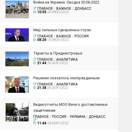
Война на Украине. Сводка 30.06.2022
ГЛАВНОЕ
/
ВАЖНОЕ
/
ДОНБАСС
10:55
30-ИЮН-2022
Мир сильных суверенных стран
ГЛАВНОЕ
/
ВАЖНОЕ
/
РОССИЯ
08:26
18-ИЮН-2022
Теракты в Приднестровье
ГЛАВНОЕ
/
АНАЛИТИКА
21:44
26-АПР-2022
Решение оказалось неоправданным
ГЛАВНОЕ
/
АНАЛИТИКА
21:38
26-АПР-2022
Видеоотчеты МОО Вече о доставленных
защитникам
ГЛАВНОЕ
/
РОССИЯ
/
УКРАИНА
/
ДОНБАСС
11:44
28-МАР-2022