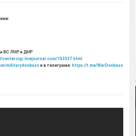
ями:
м ВС ЛНР и ДНР
//centercigr.livejournal.com/153337.html
com/militarydonbass
и в телеграме:
https://t.me/WarDonbass