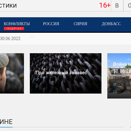
16+
В
СТИКИ
КОНФЛИКТЫ
РОССИЯ
СИРИЯ
ДОНБАСС
СПЕЦПРОЕКТ
30.06.2022
Война н
30.06.20
Про железный занавес ..
ГЛАВНОЕ
А
ГЛАВНОЕ
/
АНАЛИТИКА
0 МНЕНИЙ
0 МНЕН
АИНЕ