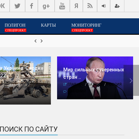
ОК
g+
Я
ПОЛИГОН
КАРТЫ
МОНИТОРИНГ
СПЕЦПРОЕКТ
СПЕЦПРОЕКТ


18-июн, 08:26
Мир сильных суверенных стр
а Украине. Сводка
Мир сильных суверенных
22 ..
стран ..

/
ВАЖНОЕ
/
ДОНБАСС
ГЛАВНОЕ
/
ВАЖНОЕ
/
РОССИЯ
0 МНЕНИЙ
ИЙ
ПОИСК ПО САЙТУ