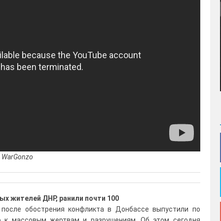
: WarGonzo
ных жителей ДНР, ранили почти 100
 после обострения конфликта в Донбассе выпустили по
ло к массовым жертвам и разрушениям. Об этом сегодня