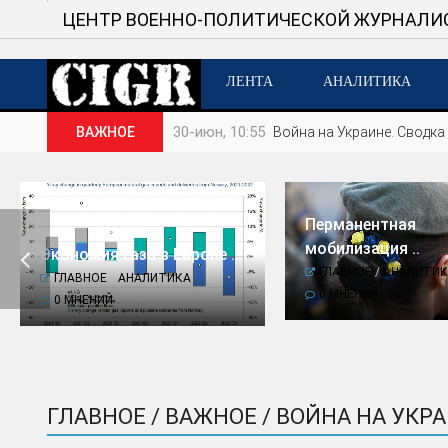
ЦЕНТР ВОЕННО-ПОЛИТИЧЕСКОЙ ЖУРНАЛИ
ЛЕНТА
АНАЛИТИКА
30-июн, 10:55
ВАЖНОЕ
Война на Украине. Сводка 
Перманентная
мобилизация ..

Экономия газа в Европе ..
ГЛАВНОЕ
/
АНАЛИТИК
ГЛАВНОЕ
/
АНАЛИТИКА
0 МНЕНИЙ
0 МНЕНИЙ
ГЛАВНОЕ / ВАЖНОЕ / ВОЙНА НА УКР