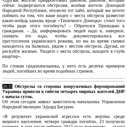
«Друзья, жители прифронтовых районов, районов, которые
сейчас подвергаются обстрелам, вообще жители Донецкой
Народной Республики, неужели тот хайп, который вы хотите
поймать на том, что ваше видео с места обстрела разместят
какие-нибудь каналы вроде «Типичного Донецка» стоит того
чтобы ради этого погибнуть? – Обратился Приходько к
гражданам. – Да, информировать людей надо и, наверное,
снимать это надо, чтобы документировались все
преступления украинского режима, но вы во время съемки
находитесь на балконах, рядом с местом обстрела. Друзья, не
рискуйте жизнью. Уходите с места обстрела, заходите в глубь
квартир».
По словам градоначальника, у него есть десятки примеров
людей, погибших во время подобных стримов.
20:35
Обстрелы со стороны вооруженных формирований
Украины привели к гибели четырех мирных жителей ДНР
с начала суток.
Об этом сегодня заявил заместитель начальника Управления
Народной милиции Эдуард Басурин.
«В результате украинской агрессии есть жертвы среди
мирного населения: четверо граждан погибли, 23 получили
ранения, в том числе ребенок 2012 года рождения», – сказал