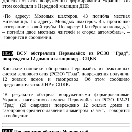
Донецка от огня вооруженных формирований Украины. Об
этом сообщили в Народной милиции ДНР.
«По адресу: Молодых шахтеров, 43 погибла местная
жительница. По адресу: Молодых шахтеров, 45, произошло
возгорание газовой трубы. По адресу: Шахтёрская площадь, 2
– погибли двое местных жителей и сгорел автомобиль», –
говорится в сообщении.
18:20
ВСУ обстреляли Первомайск из РСЗО "Град",
повреждены 12 домов и газопровод – СЦКК
Киевские силовики обстреляли Первомайск из реактивных
систем залпового огня (РСЗО) "Град", повреждения получили
12 жилых домов и газопровод. Об этом сообщило
представительство ЛНР в СЦКК.
"В результате обстрела вооруженными формированиями
Украины населенного пункта Первомайск из РСЗО БМ-21
"Град" (20 снарядов) повреждено 12 жилых домов и
газопровод среднего давления диаметром 57 мм", - говорится
в сообщении.
18:10
Последствия обстрела Ясиноватой