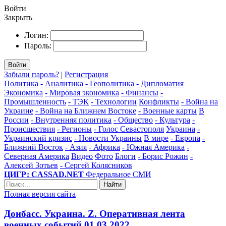
Войти
Закрыть
Логин:
Пароль:
Войти
Забыли пароль?
|
Регистрация
Политика
- Аналитика
- Геополитика
- Дипломатия
Экономика
- Мировая экономика
- Финансы
-
Промышленность
- ТЭК
- Технологии
Конфликты
- Война на
Украине
- Война на Ближнем Востоке
- Военные карты
В
России
- Внутренняя политика
- Общество
- Культура
-
Происшествия
- Регионы
- Голос Севастополя
Украина
-
Украинский кризис
- Новости Украины
В мире
- Европа
-
Ближний Восток
- Азия
- Африка
- Южная Америка
-
Северная Америка
Видео
Фото
Блоги
- Борис Рожин
-
Алексей Зотьев
- Сергей Колясников
ЦИГР: CASSAD.NET
Федеральное СМИ
Найти
Полная версия сайта
Донбасс. Украина. Z. Оперативная лента
военных событий 01.03.2022