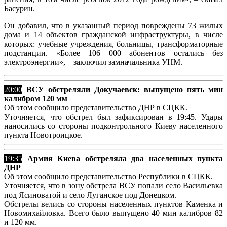
Басурин.
Он добавил, что в указанный период повреждены 73 жилых
дома и 14 объектов гражданской инфраструктуры, в числе
которых: учебные учреждения, больницы, трансформаторные
подстанции. «Более 106 000 абонентов остались без
электроэнергии», – заключил замначальника УНМ.
20:00
ВСУ обстреляли Докучаевск:
выпущено пять мин
калибром 120 мм
Об этом сообщило представительство ДНР в СЦКК.
Уточняется, что обстрел был зафиксирован в 19:45. Удары
наносились со стороны подконтрольного Киеву населенного
пункта Новотроицкое.
19:35
Армия Киева обстреляла два населенных пункта
ДНР
Об этом сообщило представительство Республики в СЦКК.
Уточняется, что в зону обстрела ВСУ попали село Васильевка
под Ясиноватой и село Луганское под Донецком.
Обстрелы велись со стороны населенных пунктов Каменка и
Новомихайловка. Всего было выпущено 40 мин калибров 82
и 120 мм.