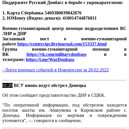
Поддержите Русский Донбасс в борьбе с укрокарателями:
1. Карта Сбербанка 5469380039842876
2. ЮMoney (Яндекс-деньги): 410014744876811
Военно-гуманитарный центр помощи подразделениям ВС
ЛНР и ДНР
Заглавный пост о военно-гуманитарной
работе
https://centercigr.livejournal.com/153337.html
Группа военно-гуманитарной помощи в
ВК
https://vk.com/militarydonbass
и в
телеграме:
https://t.me/WarDonbass
- Лента военных событий в Новороссии за 28.02.2022
01:20
ВСУ вновь ведут обстрел Донецка
Об этом сообщает представительство ДНР в СЦКК.
"По оперативной информации, под обстрелом находится
поселок шахты им. Абакумова в Кировском районе г.
Донецка. Информация по жертвам и повреждениям
уточняется", — говорится в сообщении.