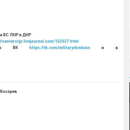
м ВС ЛНР и ДНР
//centercigr.livejournal.com/153337.html
ощи в ВК
https://vk.com/militarydonbass
и в
 Косарев