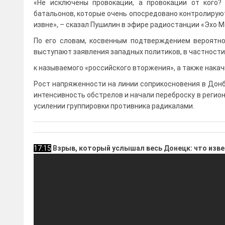
«Не исключены провокации, а провокации от кого?
батальонов, которые очень опосредовано контролируютс
извне», – сказал Пушилин в эфире радиостанции «Эхо М
По его словам, косвенным подтверждением вероятн
выступают заявления западных политиков, в частности,
к называемого «российского вторжения», а также нака
Рост напряженности на линии соприкосновения в Донб
интенсивность обстрелов и начали переброску в регион
усилении группировки противника радикалами.
17:15
Взрыв, который услышал весь Донецк: что изв