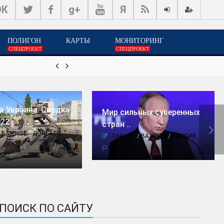
ОК
g+
Я
ПОЛИГОН
КАРТЫ
МОНИТОРИНГ
СПЕЦПРОЕКТ
СПЕЦПРОЕКТ


18-июн, 08:26
Мир сильных суверенных стр
а Украине. Сводка
Мир сильных суверенных
22 ..
стран ..

/
ВАЖНОЕ
/
ДОНБАСС
ГЛАВНОЕ
/
ВАЖНОЕ
/
РОССИЯ
0 МНЕНИЙ
ИЙ
ПОИСК ПО САЙТУ