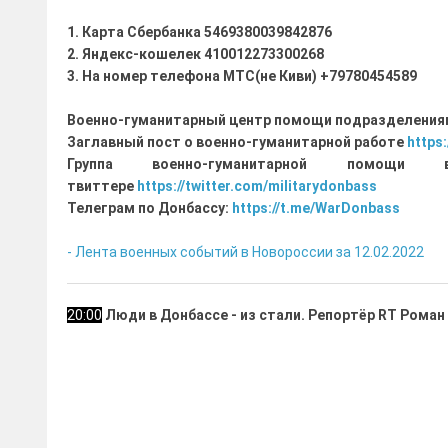
1. Карта Сбербанка
5469380039842876
2. Яндекс-кошелек 410012273300268
3. На номер телефона МТС(не Киви) +79780454589
Военно-гуманитарный центр помощи подразделения
Заглавный пост о военно-гуманитарной работе
https:
Группа военно-гуманитарной пом
твиттере
https://twitter.com/militarydonbass
Телеграм по Донбассу:
https://t.me/WarDonbass
- Лента военных событий в Новороссии за 12.02.2022
20:00
Люди в Донбассе - из стали. Репортёр RT Роман