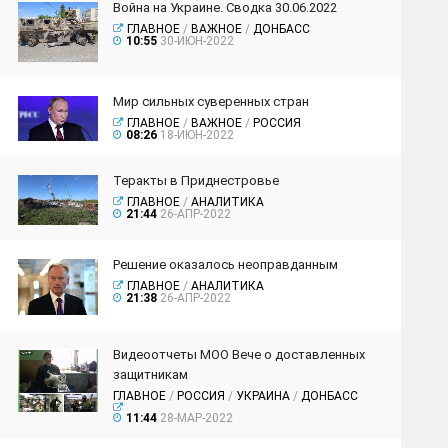
Война на Украине. Сводка 30.06.2022
ГЛАВНОЕ
/
ВАЖНОЕ
/
ДОНБАСС
10:55
30-ИЮН-2022
Мир сильных суверенных стран
ГЛАВНОЕ
/
ВАЖНОЕ
/
РОССИЯ
08:26
18-ИЮН-2022
Теракты в Приднестровье
ГЛАВНОЕ
/
АНАЛИТИКА
21:44
26-АПР-2022
Решение оказалось неоправданным
ГЛАВНОЕ
/
АНАЛИТИКА
21:38
26-АПР-2022
Видеоотчеты МОО Вече о доставленных
защитникам
ГЛАВНОЕ
/
РОССИЯ
/
УКРАИНА
/
ДОНБАСС
11:44
28-МАР-2022