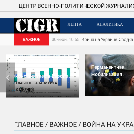
ЦЕНТР ВОЕННО-ПОЛИТИЧЕСКОЙ ЖУРНАЛИ
ЛЕНТА
АНАЛИТИКА
30-июн, 10:55
ВАЖНОЕ
Война на Украине. Сводка 
Перманентная
мобилизация ..

Экономия газа в Европе ..
ГЛАВНОЕ
/
АНАЛИТИК
ГЛАВНОЕ
/
АНАЛИТИКА
0 МНЕНИЙ
0 МНЕНИЙ
ГЛАВНОЕ / ВАЖНОЕ / ВОЙНА НА УКР