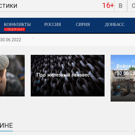
16+
В
СТИКИ
КОНФЛИКТЫ
РОССИЯ
СИРИЯ
ДОНБАСС
СПЕЦПРОЕКТ
30.06.2022
Война н
30.06.20
Про железный занавес ..
ГЛАВНОЕ
А
ГЛАВНОЕ
/
АНАЛИТИКА
0 МНЕНИЙ
0 МНЕН
АИНЕ