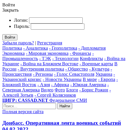
Войти
Закрыть
Логин:
Пароль:
Войти
Забыли пароль?
|
Регистрация
Политика
- Аналитика
- Геополитика
- Дипломатия
Экономика
- Мировая экономика
- Финансы
-
Промышленность
- ТЭК
- Технологии
Конфликты
- Война на
Украине
- Война на Ближнем Востоке
- Военные карты
В
России
- Внутренняя политика
- Общество
- Культура
-
Происшествия
- Регионы
- Голос Севастополя
Украина
-
Украинский кризис
- Новости Украины
В мире
- Европа
-
Ближний Восток
- Азия
- Африка
- Южная Америка
-
Северная Америка
Видео
Фото
Блоги
- Борис Рожин
-
Алексей Зотьев
- Сергей Колясников
ЦИГР: CASSAD.NET
Федеральное СМИ
Найти
Полная версия сайта
Донбасс. Оперативная лента военных событий
04.02.2022