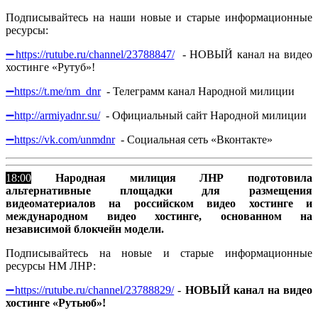
Подписывайтесь на наши новые и старые информационные
ресурсы:
➖
https://rutube.ru/channel/23788847/
- НОВЫЙ канал на видео
хостинге «Рутуб»!
➖
https://t.me/nm_dnr
- Телеграмм канал Народной милиции
➖
http://armiyadnr.su/
- Официальный сайт Народной милиции
➖
https://vk.com/unmdnr
- Социальная сеть «Вконтакте»
18:00
Народная милиция ЛНР подготовила
альтернативные площадки для размещения
видеоматериалов на российском видео хостинге и
международном видео хостинге, основанном на
независимой блокчейн модели.
Подписывайтесь на новые и старые информационные
ресурсы НМ ЛНР:
➖https://rutube.ru/channel/23788829/
-
НОВЫЙ канал на видео
хостинге «Рутьюб»!