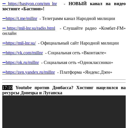
➖
https://bastyon.com/nm_lnr
-
НОВЫЙ канал на видео
хостинге «Бастион»!
➖
https://t.me/millnr
- Телеграмм канал Народной милиции
➖
https://mil-lnr.su/radio.html
- Слушайте радио «Комбат-FM»
онлайн
➖
https://mil-lnr.su/
- Официальный сайт Народной милиции
➖
https://vk.com/millnr
- Социальная сеть «Вконтакте»
➖
https://ok.ru/millnr
- Социальная сеть «Одноклассники»
➖
https://zen.yandex.ru/millnr
- Платформа «Яндекс.Дзен»
17:10
Youtube против Донбасса? Хостинг нацелился на
ресурсы Донецка и Луганска