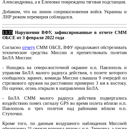
Александровка, а в Еленовке повреждена тяговая подстанция.
Добавим, что на линии соприкосновения войск Украины и
ЛНР режим перемирия соблюдался.
13:35
Нарушения ВФУ, зафиксированные в отчете СММ
ОБСЕ от 3 февраля 2022 года
Согласно
отчету
СММ ОБСЕ, ВФУ продолжают обстреливать
технические средства Миссии и препятствовать полетам
БпЛА Миссии:
- Находясь на северо-восточной окраине н.п. Павлополь и
управляя БпЛА малого радиуса действия, о полете которого
сообщалось заранее, команда Миссии слышала 9 очередей из
стрелкового оружия на расстоянии примерно 3 км к востоку.
По оценке, огонь открыли в направлении БпЛА.
- БпЛА СММ малого радиуса действия подвергались
воздействию помех сигналу GPS во время полета вблизи н.п.
Павлополь и трех полетов над районами вблизи н.п.
Ступочки.
Кроме того, по данным воздушного наблюдения Миссией
обнаружена 21 свежая воронка рядом с н.п. Терновка, а также