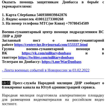
Оказать помощь защитникам Донбасса в борьбе с
укрокарателями:
1. Карта Сбербанка
5469380039842876
2. Яндекс-кошелек 410012273300268
3. На номер телефона МТС(не Киви) +79780454589
Военно-гуманитарный центр помощи подразделениям ВС
ЛНР и ДНР
Заглавный пост о военно-гуманитарной
работе
https://centercigr.livejournal.com/153337.html
Группа военно-гуманитарной помощи в
ВК
https://vk.com/militarydonbass
и в
твиттере
https://twitter.com/militarydonbass
Телеграм по Донбассу:
https://t.me/WarDonbass
- Лента военных событий в Новороссии за 03.02.2022
18:55
Пресс-служба Народной милиции ДНР сообщает о
блокировке канала на Ютуб администрацией сервиса.
Народная милиция подготовила альтернативную площадку
для размещения видеоматериалов на российском видео
хостинге.