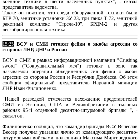
военной техники в шести населенных пунктах", - сказал
представитель ведомства.
Также он пояснил, что среди обнаруженной техники были
БТР-70, зенитные установки ЗУ-23, три танка Т-72, зенитный
ракетный комплекс "Стрела-10", БРДМ-2 и другая
легкобронированная техника.
15:25
ВСУ и СМИ готовят фейки о якобы агрессии со
стороны ЛНР, ДНР и России
ВСУ и СМИ в рамках информационной кампании "Crushing
sword" ("Сокрушительный меч") готовят в зоне так
называемой операции объединенных сил фейки о якобы
агрессии со стороны России и Республик Донбасса. Об этом
сообщил официальный представитель Народной милиции
ЛНР Иван Филипоненко.
"Нашей разведкой отмечается нахождение представителей
СМИ из Эстонии, США и Великобритании в тыловых
районах 95-й отдельной десантно-штурмовой бригады ", -
сказал он.
Филипоненко сообщил, что командир бригады ВСУ Вячеслав
Вессер получил указания лично от командующего десантно-
штурмовыми войсками полковника Максима Миргородского