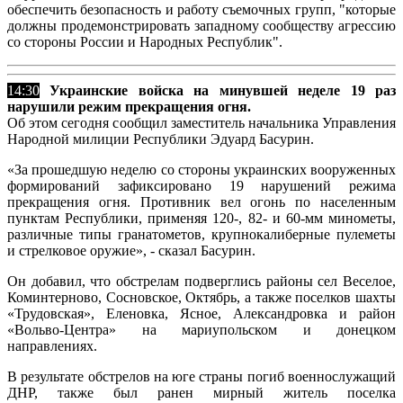
обеспечить безопасность и работу съемочных групп, "которые
должны продемонстрировать западному сообществу агрессию
со стороны России и Народных Республик".
14:30
Украинские войска на минувшей неделе 19 раз
нарушили режим прекращения огня.
Об этом сегодня сообщил заместитель начальника Управления
Народной милиции Республики Эдуард Басурин.
«За прошедшую неделю со стороны украинских вооруженных
формирований зафиксировано 19 нарушений режима
прекращения огня. Противник вел огонь по населенным
пунктам Республики, применяя 120-, 82- и 60-мм минометы,
различные типы гранатометов, крупнокалиберные пулеметы
и стрелковое оружие», - сказал Басурин.
Он добавил, что обстрелам подверглись районы сел Веселое,
Коминтерново, Сосновское, Октябрь, а также поселков шахты
«Трудовская», Еленовка, Ясное, Александровка и район
«Вольво-Центра» на мариупольском и донецком
направлениях.
В результате обстрелов на юге страны погиб военнослужащий
ДНР, также был ранен мирный житель поселка