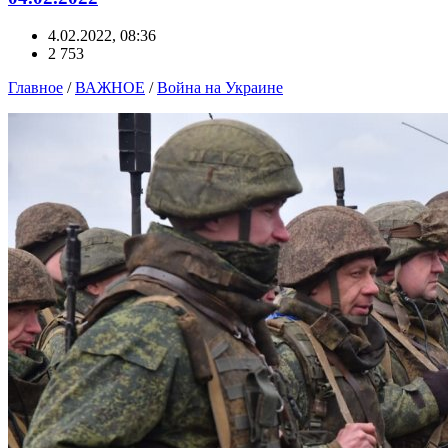
4.02.2022, 08:36
2 753
Главное
/
ВАЖНОЕ
/
Война на Украине