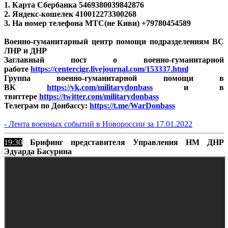
1. Карта Сбербанка
5469380039842876
2. Яндекс-кошелек 410012273300268
3. На номер телефона МТС(не Киви) +79780454589
Военно-гуманитарный центр помощи подразделениям ВС
ЛНР и ДНР
Заглавный пост о военно-гуманитарной
работе
https://centercigr.livejournal.com/153337.html
Группа военно-гуманитарной помощи в
ВК
https://vk.com/militarydonbass
и в
твиттере
https://twitter.com/militarydonbass
Телеграм по Донбассу:
https://t.me/WarDonbass
- Лента военных событий в Новороссии за 17.01.2022
19:30
Брифинг представителя Управления НМ ДНР
Эдуарда Басурина