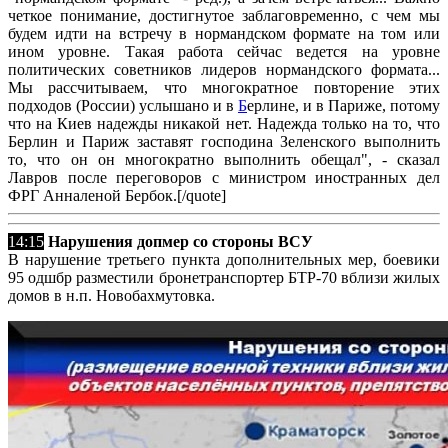
четкое понимание, достигнутое заблаговременно, с чем мы
будем идти на встречу в нормандском формате на том или
ином уровне. Такая работа сейчас ведется на уровне
политических советников лидеров нормандского формата...
Мы рассчитываем, что многократное повторение этих
подходов (России) услышано и в
Б
ерлине, и в Париже, потому
что на Киев надежды никакой нет. Надежда только на то, что
Берлин и Париж заставят господина Зеленского выполнить
то, что он он многократно выполнить обещал", - сказал
Лавров после переговоров с министром иностранных дел
ФРГ Анналеной Бербок.[/quote]
14:15
Нарушения допмер со стороны ВСУ
В нарушение третьего пункта дополнительных мер, боевики
95 одшбр разместили бронетранспортер БТР-70 вблизи жилых
домов в н.п. Новобахмутовка.