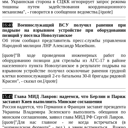
мм. Украинская сторона в СЦКК игнорирует запрос режима
тишины путем задействования координационного
механизма", - говорится в сообщении ведомства.[/quote]
16:40
Военнослужащий ВСУ получил ранения при
подрыве на взрывном устройстве при оборудовании
позиций у поселка Новолуганское
Об этом сообщил представитель пресс-службы управления
Народной милиции ЛНР Александр Мазейкин.
[quote]"В ходе проведения инженерных работ по
оборудованию позиции для стрельбы из АГС-17 в районе
населенного пункта Новолуганское в результате подрыва на
взрывном устройстве получил осколочные ранения грудной
клетки военнослужащий 2-го батальона 30-й бригады рядовой
Красин", - сказал он.[/quote]
15:45
Глава МИД Лавров: надеемся, что Берлин и Париж
заставят Киев выполнить Минские соглашения
Россия надеется, что Германия и Франция заставят президента
Украины Владимира Зеленского выполнить обещания по
минским соглашениям, заявил глава МИД РФ Сергей Лавров.
[quote]"Для нас главное - не когда встречаться (в
"нормандском формате" - ред.), а зачем встречаться... Важно