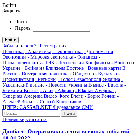
Войти
Закрыть
Логин:
Пароль:
Войти
Забыли пароль?
|
Регистрация
Политика
- Аналитика
- Геополитика
- Дипломатия
Экономика
- Мировая экономика
- Финансы
-
Промышленность
- ТЭК
- Технологии
Конфликты
- Война на
Украине
- Война на Ближнем Востоке
- Военные карты
В
России
- Внутренняя политика
- Общество
- Культура
-
Происшествия
- Регионы
- Голос Севастополя
Украина
-
Украинский кризис
- Новости Украины
В мире
- Европа
-
Ближний Восток
- Азия
- Африка
- Южная Америка
-
Северная Америка
Видео
Фото
Блоги
- Борис Рожин
-
Алексей Зотьев
- Сергей Колясников
ЦИГР: CASSAD.NET
Федеральное СМИ
Найти
Полная версия сайта
Донбасс. Оперативная лента военных событий
18.01.2022