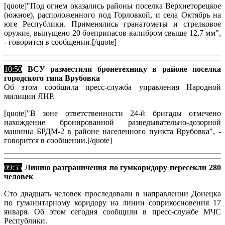
[quote]"Под огнем оказались районы поселка Верхнеторецкое
(южное), расположенного под Горловкой, и села Октябрь на
юге Республики. Применялись гранатометы и стрелковое
оружие, выпущено 20 боеприпасов калибром свыше 12,7 мм",
- говорится в сообщении.[/quote]
10:50
ВСУ разместили бронетехнику в районе поселка
городского типа Врубовка
Об этом сообщила пресс-служба управления Народной
милиции ЛНР.
[quote]"В зоне ответственности 24-й бригады отмечено
нахождение бронированной разведывательно-дозорной
машины БРДМ-2 в районе населенного пункта Врубовка", -
говорится в сообщении.[/quote]
09:55
Линию разграничения по гумкоридору пересекли 280
человек
Сто двадцать человек проследовали в направлении Донецка
по гуманитарному коридору на линии соприкосновения 17
января. Об этом сегодня сообщили в пресс-службе МЧС
Республики.