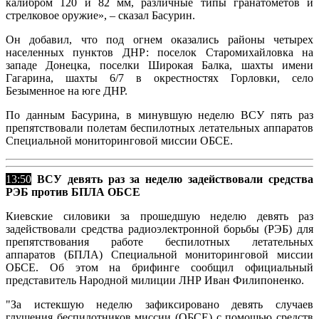
калибром 120 и 82 мм, различные типы гранатометов и
стрелковое оружие», – сказал Басурин.
Он добавил, что под огнем оказались районы четырех
населенных пунктов ДНР: поселок Старомихайловка на
западе Донецка, поселки Широкая Балка, шахты имени
Гагарина, шахты 6/7 в окрестностях Горловки, село
Безыменное на юге ДНР.
По данным Басурина, в минувшую неделю ВСУ пять раз
препятствовали полетам беспилотных летательных аппаратов
Специальной мониторинговой миссии ОБСЕ.
13:50
ВСУ девять раз за неделю задействовали средства
РЭБ против БПЛА ОБСЕ
Киевские силовики за прошедшую неделю девять раз
задействовали средства радиоэлектронной борьбы (РЭБ) для
препятствования работе беспилотных летательных
аппаратов (БПЛА) Специальной мониторинговой миссии
ОБСЕ. Об этом на брифинге сообщил официальный
представитель Народной милиции ЛНР Иван Филипоненко.
"За истекшую неделю зафиксировано девять случаев
глушения беспилотников миссии (ОБСЕ) с помощью средств