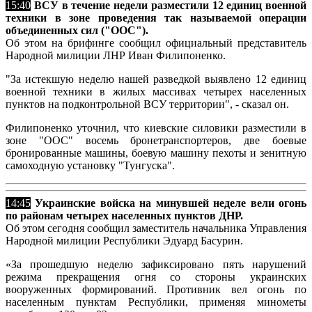
15:40
ВСУ в течение недели разместили 12 единиц военной
техники в зоне проведения так называемой операции
объединенных сил ("ООС").
Об этом на брифинге сообщил официальный представитель
Народной милиции ЛНР Иван Филипоненко.
"За истекшую неделю нашей разведкой выявлено 12 единиц
военной техники в жилых массивах четырех населенных
пунктов на подконтрольной ВСУ территории", - сказал он.
Филипоненко уточнил, что киевские силовики разместили в
зоне "ООС" восемь бронетранспортеров, две боевые
бронированные машины, боевую машину пехоты и зенитную
самоходную установку "Тунгуска".
14:45
Украинские войска на минувшей неделе вели огонь
по районам четырех населенных пунктов ДНР.
Об этом сегодня сообщил заместитель начальника Управления
Народной милиции Республики Эдуард Басурин.
«За прошедшую неделю зафиксировано пять нарушений
режима прекращения огня со стороны украинских
вооруженных формирований. Противник вел огонь по
населенным пунктам Республики, применяя минометы