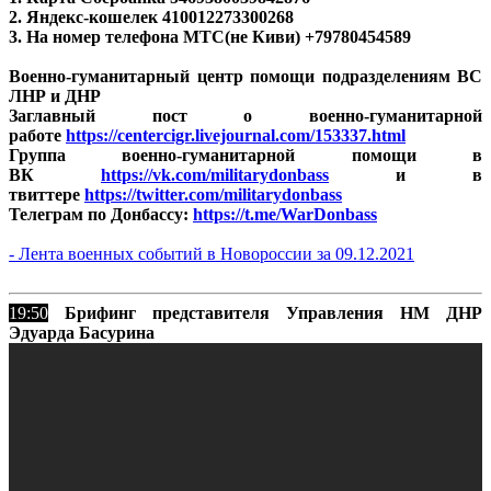
2. Яндекс-кошелек 410012273300268
3. На номер телефона МТС(не Киви) +79780454589
Военно-гуманитарный центр помощи подразделениям ВС
ЛНР и ДНР
Заглавный пост о военно-гуманитарной
работе
https://centercigr.livejournal.com/153337.html
Группа военно-гуманитарной помощи в
ВК
https://vk.com/militarydonbass
и в
твиттере
https://twitter.com/militarydonbass
Телеграм по Донбассу:
https://t.me/WarDonbass
- Лента военных событий в Новороссии за 09.12.2021
19:50
Брифинг представителя Управления НМ ДНР
Эдуарда Басурина