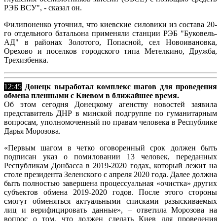
РЭБ ВСУ", - сказал он.
Филипоненко уточнил, что киевские силовики из состава 20-
го отдельного батальона применяли станции РЭБ "Буковель-
АД" в районах Золотого, Попасной, сел Новоивановка,
Орехово и поселков городского типа Метелкино, Дружба,
Трехизбенка.
12:45
Донецк выработал комплекс шагов для проведения
обмена пленными с Киевом в ближайшее время.
Об этом сегодня Донецкому агенству новостей заявила
представитель ДНР в минской подгруппе по гуманитарным
вопросам, уполномоченный по правам человека в Республике
Дарья Морозова.
«Первым шагом в четко оговоренный срок должен быть
подписан указ о помиловании 13 человек, переданных
Республикам Донбасса в 2019-2020 годах, который лежит на
столе президента Зеленского с апреля 2020 года. Далее должна
быть полностью завершена процессуальная «очистка» других
субъектов обмена 2019-2020 годов. После этого стороны
смогут обменяться актуальными списками разыскиваемых
лиц и верифицировать данные», – ответила Морозова на
вопрос о том, что должен сделать Киев для проведения