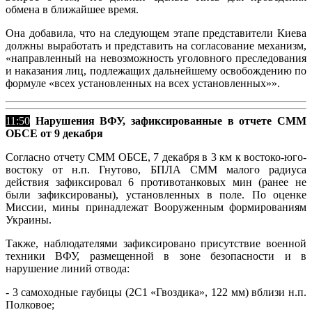
обмена в ближайшее время.
Она добавила, что на следующем этапе представители Киева
должны выработать и представить на согласование механизм,
«направленный на невозможность уголовного преследования
и наказания лиц, подлежащих дальнейшему освобождению по
формуле «всех установленных на всех установленных»».
11:50
Нарушения ВФУ, зафиксированные в отчете СММ
ОБСЕ от 9 декабря
Согласно отчету СММ ОБСЕ, 7 декабря в 3 км к востоко-юго-
востоку от н.п. Гнутово, БПЛА СММ малого радиуса
действия зафиксировал 6 противотанковых мин (ранее не
были зафиксированы), установленных в поле. По оценке
Миссии, мины принадлежат Вооруженным формированиям
Украины.
Также, наблюдателями зафиксировано присутствие военной
техники ВФУ, размещенной в зоне безопасности и в
нарушение линий отвода:
- 3 самоходные гаубицы (2С1 «Гвоздика», 122 мм) вблизи н.п.
Полковое;