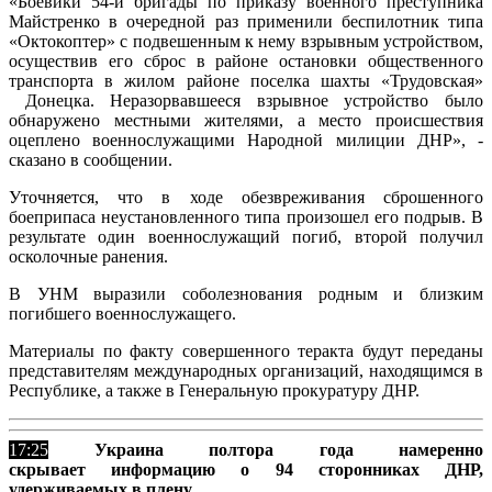
«Боевики 54-й бригады по приказу военного преступника
Майстренко в очередной раз применили беспилотник типа
«Октокоптер» с подвешенным к нему взрывным устройством,
осуществив его сброс в районе остановки общественного
транспорта в жилом районе поселка шахты «Трудовская»
Донецка. Неразорвавшееся взрывное устройство было
обнаружено местными жителями, а место происшествия
оцеплено военнослужащими Народной милиции ДНР», -
сказано в сообщении.
Уточняется, что в ходе обезвреживания сброшенного
боеприпаса неустановленного типа произошел его подрыв. В
результате один военнослужащий погиб, второй получил
осколочные ранения.
В УНМ выразили соболезнования родным и близким
погибшего военнослужащего.
Материалы по факту совершенного теракта будут переданы
представителям международных организаций, находящимся в
Республике, а также в Генеральную прокуратуру ДНР.
17:25
Украина полтора года намеренно
скрывает информацию о 94 сторонниках ДНР,
удерживаемых в плену.