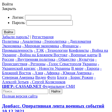
Войти
Закрыть
Логин:
Пароль:
Войти
Забыли пароль?
|
Регистрация
Политика
- Аналитика
- Геополитика
- Дипломатия
Экономика
- Мировая экономика
- Финансы
-
Промышленность
- ТЭК
- Технологии
Конфликты
- Война на
Украине
- Война на Ближнем Востоке
- Военные карты
В
России
- Внутренняя политика
- Общество
- Культура
-
Происшествия
- Регионы
- Голос Севастополя
Украина
-
Украинский кризис
- Новости Украины
В мире
- Европа
-
Ближний Восток
- Азия
- Африка
- Южная Америка
-
Северная Америка
Видео
Фото
Блоги
- Борис Рожин
-
Алексей Зотьев
- Сергей Колясников
ЦИГР: CASSAD.NET
Федеральное СМИ
Найти
Полная версия сайта
Донбасс. Оперативная лента военных событий
10.12.2021