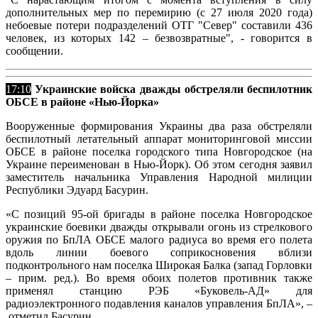
дополнительных мер по перемирию (с 27 июля 2020 года)
небоевые потери подразделений ОТГ "Север" составили 436
человек, из которых 142 – безвозвратные", - говорится в
сообщении.
17:10
Украинские войска дважды обстреляли беспилотник
ОБСЕ в районе «Нью-Йорка»
Вооруженные формирования Украины два раза обстреляли
беспилотный летательный аппарат мониторинговой миссии
ОБСЕ в районе поселка городского типа Новгородское (на
Украине переименован в Нью-Йорк). Об этом сегодня заявил
заместитель начальника Управления Народной милиции
Республики Эдуард Басурин.
«С позиций 95-ой бригады в районе поселка Новгородское
украинские боевики дважды открывали огонь из стрелкового
оружия по БпЛА ОБСЕ малого радиуса во время его полета
вдоль линии боевого соприкосновения вблизи
подконтрольного нам поселка Широкая Балка (запад Горловки
– прим. ред.). Во время обоих полетов противник также
применял станцию РЭБ «Буковель-АД» для
радиоэлектронного подавления каналов управления БпЛА», –
отметил Басурин.