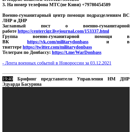
3. На номер телефона МТС(не Киви) +79780454589
Военно-гуманитарный центр помощи подразделениям ВС
ЛНР и ДНР
Заглавный пост о военно-гуманитарной
работе
https://centercigr.livejournal.com/153337.html
Группа военно-гуманитарной помощи в
ВК
https://vk.com/militarydonbass
и в
твиттере
https://twitter.com/militarydonbass
Телеграм по Донбассу:
https://t.me/WarDonbass
- Лента военных событий в Новороссии за 03.12.2021
19:40
Брифинг представителя Управления НМ ДНР
Эдуарда Басурина