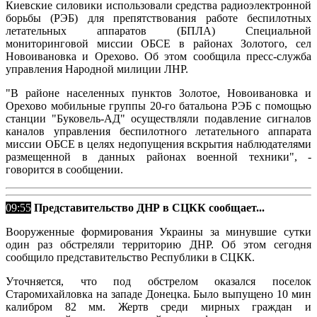
Киевские силовики использовали средства радиоэлектронной
борьбы (РЭБ) для препятствования работе беспилотных
летательных аппаратов (БПЛА) Специальной
мониторинговой миссии ОБСЕ в районах Золотого, сел
Новоивановка и Орехово. Об этом сообщила пресс-служба
управления Народной милиции ЛНР.
"В районе населенных пунктов Золотое, Новоивановка и
Орехово мобильные группы 20-го батальона РЭБ с помощью
станции "Буковель-АД" осуществляли подавление сигналов
каналов управления беспилотного летательного аппарата
миссии ОБСЕ в целях недопущения вскрытия наблюдателями
размещенной в данных районах военной техники", -
говорится в сообщении.
09:55
Представительство ДНР в СЦКК сообщает...
Вооруженные формирования Украины за минувшие сутки
один раз обстреляли территорию ДНР. Об этом сегодня
сообщило представительство Республики в СЦКК.
Уточняется, что под обстрелом оказался поселок
Старомихайловка на западе Донецка. Было выпущено 10 мин
калибром 82 мм. Жертв среди мирных граждан и