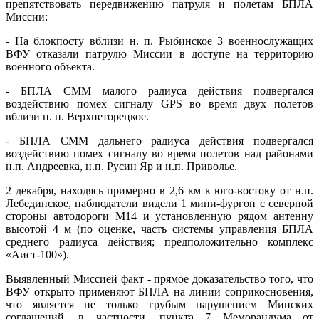
препятствовать передвижению патруля и полетам БПЛА
Миссии:
- На блокпосту вблизи н. п. Рыбинское 3 военнослужащих
ВФУ отказали патрулю Миссии в доступе на территорию
военного объекта.
- БПЛА СММ малого радиуса действия подвергался
воздействию помех сигналу GPS во время двух полетов
вблизи н. п. Верхнеторецкое.
- БПЛА СММ дальнего радиуса действия подвергался
воздействию помех сигналу во время полетов над районами
н.п. Андреевка, н.п. Русин Яр и н.п. Приволье.
2 декабря, находясь примерно в 2,6 км к юго-востоку от н.п.
Лебединское, наблюдатели видели 1 мини-фургон с северной
стороны автодороги М14 и установленную рядом антенну
высотой 4 м (по оценке, часть системы управления БПЛА
среднего радиуса действия; предположительно комплекс
«Аист-100»).
Выявленный Миссией факт - прямое доказательство того, что
ВФУ открыто применяют БПЛА на линии соприкосновения,
что является не только грубым нарушением Минских
соглашений, в частности, пункта 7 Меморандума от