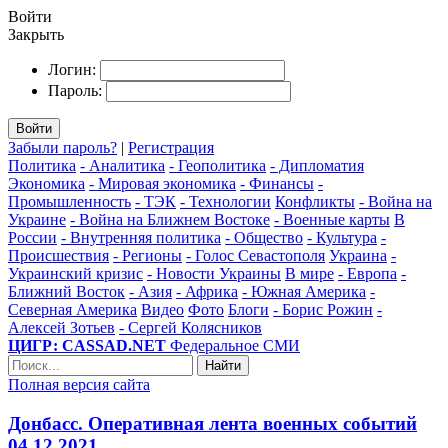
Войти
Закрыть
Логин:
Пароль:
Войти
Забыли пароль?
|
Регистрация
Политика
- Аналитика
- Геополитика
- Дипломатия
Экономика
- Мировая экономика
- Финансы
-
Промышленность
- ТЭК
- Технологии
Конфликты
- Война на
Украине
- Война на Ближнем Востоке
- Военные карты
В
России
- Внутренняя политика
- Общество
- Культура
-
Происшествия
- Регионы
- Голос Севастополя
Украина
-
Украинский кризис
- Новости Украины
В мире
- Европа
-
Ближний Восток
- Азия
- Африка
- Южная Америка
-
Северная Америка
Видео
Фото
Блоги
- Борис Рожин
-
Алексей Зотьев
- Сергей Колясников
ЦИГР: CASSAD.NET
Федеральное СМИ
Найти
Полная версия сайта
Донбасс. Оперативная лента военных событий
04.12.2021