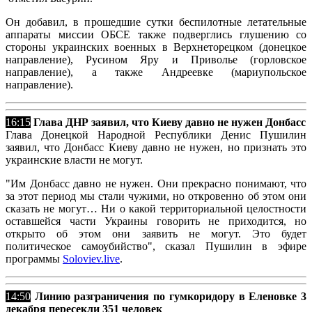
Он добавил, в прошедшие сутки беспилотные летательные
аппараты миссии ОБСЕ также подверглись глушению со
стороны украинских военных в Верхнеторецком (донецкое
направление), Русином Яру и Приволье (горловское
направление), а также Андреевке (мариупольское
направление).
16:15
Глава ДНР заявил, что Киеву давно не нужен Донбасс
Глава Донецкой Народной Республики Денис Пушилин
заявил, что Донбасс Киеву давно не нужен, но признать это
украинские власти не могут.
"Им Донбасс давно не нужен. Они прекрасно понимают, что
за этот период мы стали чужими, но откровенно об этом они
сказать не могут… Ни о какой территориальной целостности
оставшейся части Украины говорить не приходится, но
открыто об этом они заявить не могут. Это будет
политическое самоубийство", сказал Пушилин в эфире
программы
Soloviev.live
.
14:50
Линию разграничения по гумкоридору в Еленовке 3
декабря пересекли 351 человек