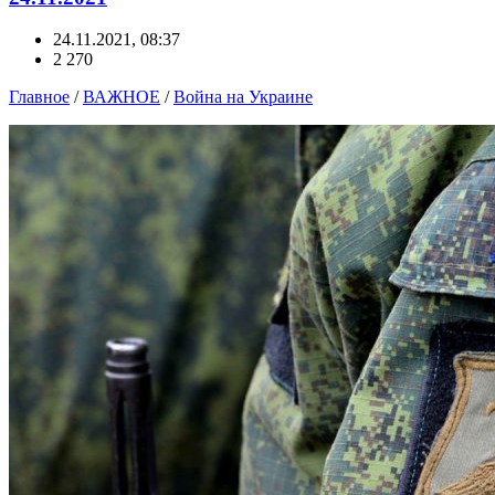
24.11.2021, 08:37
2 270
Главное
/
ВАЖНОЕ
/
Война на Украине