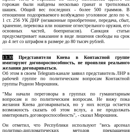
горожан были найдены несколько гранат и тротиловых
шашек. Общий вес последних - более 500 граммов. В
отношении подозреваемого возбуждено уголовное дело по ч.
1 ст. 256 УК ДНР (незаконные приобретение, передача, сбыт,
хранение, перевозка или ношение огнестрельного оружия, его
основных частей, боеприпасов). Санкция статьи
предусматривает наказание в виде лишения свободы на срок
до 4 лет со штрафом в размере до 80 тысяч рублей.
13:30
Представители Киева в Контактной группе
имитируют договороспособность, не проявляя реального
желания договариваться.
Об этом в своем Telegram-канале заявил представитель ЛНР в
рабочей группе по политическим вопросам Контактной
группы Родион Мирошник.
"Мы начали переговоры в группах по гуманитарным
вопросам и по политическим вопросам. Не вижу пока
желания Киева договариваться, но у них всегда остается
возможность сказать об этом вслух, а не продолжать
имитировать договороспособность", - сказал Мирошник.
Он отметил, что Республики используют "весь арсенал
политико-дипломатических методов прекращения