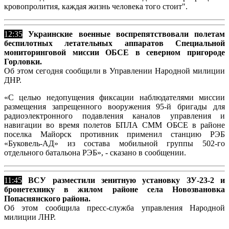
кровопролития, каждая жизнь человека того стоит".
12:35
Украинские военные воспрепятствовали полетам
беспилотных летательных аппаратов Специальной
мониторинговой миссии ОБСЕ в северном пригороде
Горловки.
Об этом сегодня сообщили в Управлении Народной милиции
ДНР.
«С целью недопущения фиксации наблюдателями миссии
размещения запрещенного вооружения 95-й бригады для
радиоэлектронного подавления каналов управления и
навигации во время полетов БПЛА СММ ОБСЕ в районе
поселка Майорск противник применил станцию РЭБ
«Буковель-АД» из состава мобильной группы 502-го
отдельного батальона РЭБ», - сказано в сообщении.
11:45
ВСУ разместили зенитную установку ЗУ-23-2 и
бронетехнику в жилом районе села Новозвановка
Попаснянского района.
Об этом сообщила пресс-служба управления Народной
милиции ЛНР.