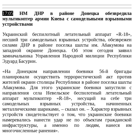
17:05
НМ ДНР в районе Донецка обезвредила
мультикоптер армии Киева с самодельными взрывными
устройствами
Украинский беспилотный летательный аппарат «R-18»,
несший три самодельных взрывных устройства, обезврежен
силами ДНР в районе поселка шахты им. Абакумова на
западной окраине Донецка. Об этом сегодня заявил
замначальника Управления Народной милиции Республики
Эдуард Басурин.
«На Донецком направлении боевики 56-й бригады
планировали осуществить террористический акт против
жителей окраин столицы Республики в районе поселка шахты
Абакумова. Для этого украинские боевики запустили с
направления села Невельское беспилотный летательный
аппарат мультикоптер «R-18», несущий на себе три
самодельных взрывных устройства, начиненных
металлическими шариками, – сказал он. – Характер взрывных
устройств свидетельствует о том, что украинские боевики
намеревались нанести удар не по объектам гражданской
инфраструктуры, а именно по людям, нанеся им
многочисленные ранения».