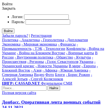
Войти
Закрыть
Логин:
Пароль:
Войти
Забыли пароль?
|
Регистрация
Политика
- Аналитика
- Геополитика
- Дипломатия
Экономика
- Мировая экономика
- Финансы
-
Промышленность
- ТЭК
- Технологии
Конфликты
- Война на
Украине
- Война на Ближнем Востоке
- Военные карты
В
России
- Внутренняя политика
- Общество
- Культура
-
Происшествия
- Регионы
- Голос Севастополя
Украина
-
Украинский кризис
- Новости Украины
В мире
- Европа
-
Ближний Восток
- Азия
- Африка
- Южная Америка
-
Северная Америка
Видео
Фото
Блоги
- Борис Рожин
-
Алексей Зотьев
- Сергей Колясников
ЦИГР: CASSAD.NET
Федеральное СМИ
Найти
Полная версия сайта
Донбасс. Оперативная лента военных событий
24.11.2021