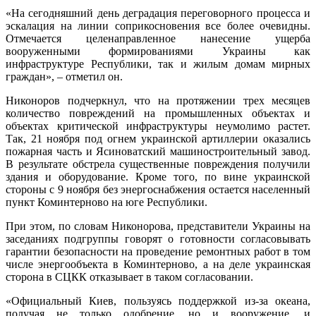
«На сегодняшний день деградация переговорного процесса и
эскалация на линии соприкосновения все более очевидны.
Отмечается целенаправленное нанесение ущерба
вооруженными формированиями Украины как
инфраструктуре Республики, так и жилым домам мирных
граждан», – отметил он.
Никоноров подчеркнул, что на протяжении трех месяцев
количество повреждений на промышленных объектах и
объектах критической инфраструктуры неумолимо растет.
Так, 21 ноября под огнем украинской артиллерии оказались
пожарная часть и Ясиноватский машиностроительный завод.
В результате обстрела существенные повреждения получили
здания и оборудование. Кроме того, по вине украинской
стороны с 9 ноября без энергоснабжения остается населенный
пункт Коминтерново на юге Республики.
При этом, по словам Никонорова, представители Украины на
заседаниях подгруппы говорят о готовности согласовывать
гарантии безопасности на проведение ремонтных работ в том
числе энергообъекта в Коминтерново, а на деле украинская
сторона в СЦКК отказывает в таком согласовании.
«Официальный Киев, пользуясь поддержкой из-за океана,
получая не только одобрение, но и вооружение, и