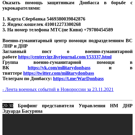
Оказать помощь защитникам Донбасса в борьбе с
укрокарателями:
1. Карта Сбербанка
5469380039842876
2. Яндекс-кошелек 410012273300268
3. На номер телефона МТС(не Киви) +79780454589
Военно-гуманитарный центр помощи подразделениям ВС
ЛНР и ДНР
Заглавный пост о военно-гуманитарной
работе
https://centercigr.livejournal.com/153337.html
Группа военно-гуманитарной помощи в
ВК
https://vk.com/militarydonbass
и в
твиттере
https://twitter.com/militarydonbass
Телеграм по Донбассу:
https://t.me/WarDonbass
- Лента военных событий в Новороссии за 23.11.2021
20:30
Брифинг представителя Управления НМ ДНР
Эдуарда Басурина