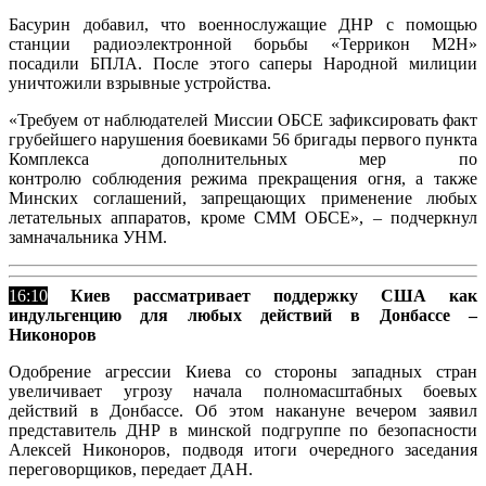
Басурин добавил, что военнослужащие ДНР с помощью
станции радиоэлектронной борьбы «Террикон М2Н»
посадили БПЛА. После этого саперы Народной милиции
уничтожили взрывные устройства.
«Требуем от наблюдателей Миссии ОБСЕ зафиксировать факт
грубейшего нарушения боевиками 56 бригады первого пункта
Комплекса дополнительных мер по
контролю соблюдения режима прекращения огня, а также
Минских соглашений, запрещающих применение любых
летательных аппаратов, кроме СММ ОБСЕ», – подчеркнул
замначальника УНМ.
16:10
Киев рассматривает поддержку США как
индульгенцию для любых действий в Донбассе –
Никоноров
Одобрение агрессии Киева со стороны западных стран
увеличивает угрозу начала полномасштабных боевых
действий в Донбассе. Об этом накануне вечером заявил
представитель ДНР в минской подгруппе по безопасности
Алексей Никоноров, подводя итоги очередного заседания
переговорщиков, передает ДАН.