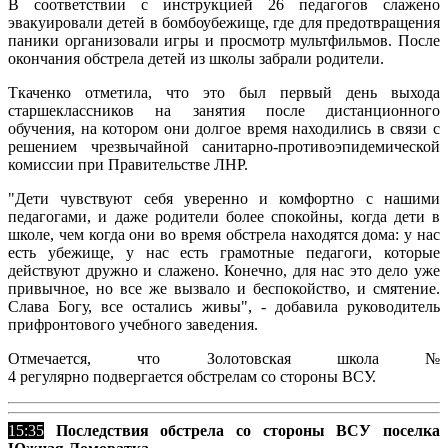
В соответствии с инструкцией 26 педагогов слажено
эвакуировали детей в бомбоубежище, где для предотвращения
паники организовали игры и просмотр мультфильмов. После
окончания обстрела детей из школы забрали родители.
Ткаченко отметила, что это был первый день выхода
старшеклассников на занятия после дистанционного
обучения, на котором они долгое время находились в связи с
решением чрезвычайной санитарно-противоэпидемической
комиссии при Правительстве ЛНР.
"Дети чувствуют себя уверенно и комфортно с нашими
педагогами, и даже родители более спокойны, когда дети в
школе, чем когда они во время обстрела находятся дома: у нас
есть убежище, у нас есть грамотные педагоги, которые
действуют дружно и слажено. Конечно, для нас это дело уже
привычное, но все же вызвало и беспокойство, и смятение.
Слава Богу, все остались живы", - добавила руководитель
прифронтового учебного заведения.
Отмечается, что Золотовская школа №
4 регулярно подвергается обстрелам со стороны ВСУ.
15:35
Последствия обстрела со стороны ВСУ поселка