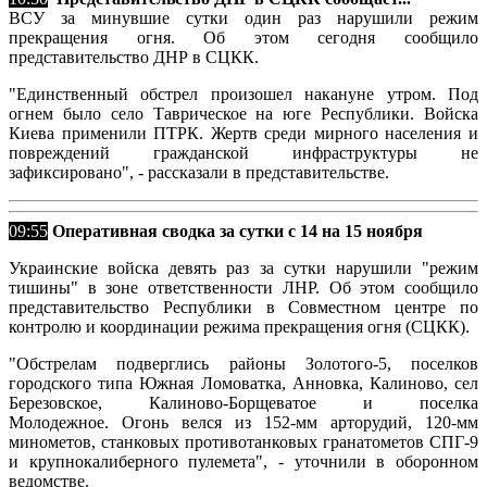
ВСУ за минувшие сутки один раз нарушили режим
прекращения огня. Об этом сегодня сообщило
представительство ДНР в СЦКК.
"Единственный обстрел произошел накануне утром. Под
огнем было село Таврическое на юге Республики. Войска
Киева применили ПТРК. Жертв среди мирного населения и
повреждений гражданской инфраструктуры не
зафиксировано", - рассказали в представительстве.
09:55
Оперативная сводка за сутки с 14 на 15 ноября
Украинские войска
девять раз за сутки нарушили "режим
тишины" в зоне ответственности ЛНР. Об этом сообщило
представительство Республики в Совместном центре по
контролю и координации режима прекращения огня (СЦКК).
"Обстрелам подверглись районы Золотого-5, поселков
городского типа Южная Ломоватка, Анновка, Калиново, сел
Березовское, Калиново-Борщеватое и поселка
Молодежное. Огонь велся из 152-мм арторудий, 120-мм
минометов, станковых противотанковых гранатометов СПГ-9
и крупнокалиберного пулемета", - уточнили в оборонном
ведомстве.