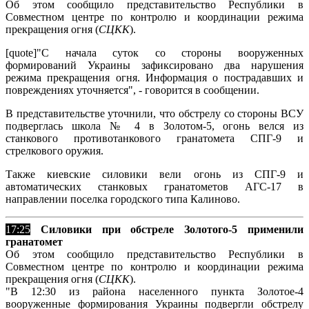
Об этом сообщило представительство Республики в
Совместном центре по контролю и координации режима
прекращения огня (
СЦКК
).
[quote]"С начала суток со стороны вооруженных
формирований Украины зафиксировано два нарушения
режима прекращения огня. Информация о пострадавших и
повреждениях уточняется", - говорится в сообщении.
В представительстве уточнили, что обстрелу со стороны ВСУ
подверглась школа № 4 в Золотом-5, огонь велся из
станкового противотанкового гранатомета СПГ-9 и
стрелкового оружия.
Также киевские силовики вели огонь из СПГ-9 и
автоматических станковых гранатометов АГС-17 в
направлении поселка городского типа Калиново.
17:25
Силовики при обстреле Золотого-5 применили
гранатомет
Об этом сообщило представительство Республики в
Совместном центре по контролю и координации режима
прекращения огня (
СЦКК
).
"В 12:30 из района населенного пункта Золотое-4
вооруженные формирования Украины подвергли обстрелу