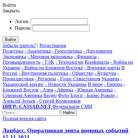
Войти
Закрыть
Логин:
Пароль:
Войти
Забыли пароль?
|
Регистрация
Политика
- Аналитика
- Геополитика
- Дипломатия
Экономика
- Мировая экономика
- Финансы
-
Промышленность
- ТЭК
- Технологии
Конфликты
- Война на
Украине
- Война на Ближнем Востоке
- Военные карты
В
России
- Внутренняя политика
- Общество
- Культура
-
Происшествия
- Регионы
- Голос Севастополя
Украина
-
Украинский кризис
- Новости Украины
В мире
- Европа
-
Ближний Восток
- Азия
- Африка
- Южная Америка
-
Северная Америка
Видео
Фото
Блоги
- Борис Рожин
-
Алексей Зотьев
- Сергей Колясников
ЦИГР: CASSAD.NET
Федеральное СМИ
Найти
Полная версия сайта
Донбасс. Оперативная лента военных событий
15.11.2021