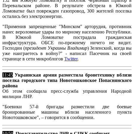
152 мм Южную Ломоватку и поселок Червоный Прапор в
Перевальском районе. В результате обстрела в Южной
Ломоватке был поврежден газопровод, 300 жителей поселка
остались без электроэнергии.
"Применив запрещенные "Минском" арторудия, противник
нанес вероломные удары по мирному населению Республики.
В Южной Ломоватке пострадала гражданская
инфраструктура. ОБСЕ по-прежнему ничего не видит.
Господин (
президент Украины Владимир
) Зеленский, когда вы
уже наиграетесь в войну?" - написал Пасечник на своей
странице в сети микроблогов
Twitter
.
11:45
Украинская армия разместила бронетехнику вблизи
поселка городского типа Новотошковское Попаснянского
района
Об этом сообщила пресс-служба управления Народной
милиции ЛНР.
"Боевики 57-й бригады разместили две боевые
бронированные машины вблизи населенного пункта
Новотошковское", – говорится в сообщении.
10:50
Представительство ДНР в СЦКК сообщает...