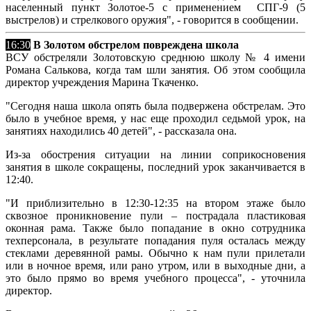
населенный пункт Золотое-5 с применением СПГ-9 (5
выстрелов) и стрелкового оружия", - говорится в сообщении.
16:30
В Золотом обстрелом повреждена школа
ВСУ обстреляли Золотовскую среднюю школу № 4 имени
Романа Салькова, когда там шли занятия. Об этом сообщила
директор учреждения Марина Ткаченко.
"Сегодня наша школа опять была подвержена обстрелам. Это
было в учебное время, у нас еще проходил седьмой урок, на
занятиях находились 40 детей", - рассказала она.
Из-за обострения ситуации на линии соприкосновения
занятия в школе сокращены, последний урок заканчивается в
12:40.
"И приблизительно в 12:30-12:35 на втором этаже было
сквозное проникновение пули – пострадала пластиковая
оконная рама. Также было попадание в окно сотрудника
техперсонала, в результате попадания пуля осталась между
стеклами деревянной рамы. Обычно к нам пули прилетали
или в ночное время, или рано утром, или в выходные дни, а
это было прямо во время учебного процесса", - уточнила
директор.