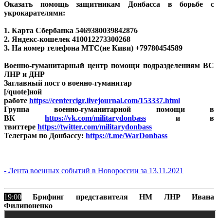
Оказать помощь защитникам Донбасса в борьбе с
укрокарателями:
1. Карта Сбербанка
5469380039842876
2. Яндекс-кошелек 410012273300268
3. На номер телефона МТС(не Киви) +79780454589
Военно-гуманитарный центр помощи подразделениям ВС
ЛНР и ДНР
Заглавный пост о военно-гуманитар
[/quote]ной
работе
https://centercigr.livejournal.com/153337.html
Группа военно-гуманитарной помощи в
ВК
https://vk.com/militarydonbass
и в
твиттере
https://twitter.com/militarydonbass
Телеграм по Донбассу:
https://t.me/WarDonbass
- Лента военных событий в Новороссии за 13.11.2021
19:00
Брифинг представителя НМ ЛНР Ивана
Филипоненко