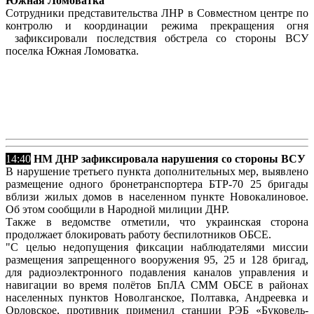
Южная Ломоватка
Сотрудники представительства ЛНР в Совместном центре по
контролю и координации режима прекращения огня
зафиксировали последствия обстрела со стороны ВСУ
поселка Южная Ломоватка.
14:40
НМ ДНР зафиксировала нарушения со стороны ВСУ
В нарушение третьего пункта дополнительных мер, выявлено
размещение одного бронетранспортера БТР-70 25 бригады
вблизи жилых домов в населенном пункте Новокалиновое.
Об этом сообщили в Народной милиции ДНР.
Также в ведомстве отметили, что украинская сторона
продолжает блокировать работу беспилотников ОБСЕ.
"С целью недопущения фиксации наблюдателями миссии
размещения запрещенного вооружения 95, 25 и 128 бригад,
для радиоэлектронного подавления каналов управления и
навигации во время полётов БпЛА СММ ОБСЕ в районах
населенных пунктов Новолганское, Полтавка, Андреевка и
Орловское, противник применил станции РЭБ «Буковель-