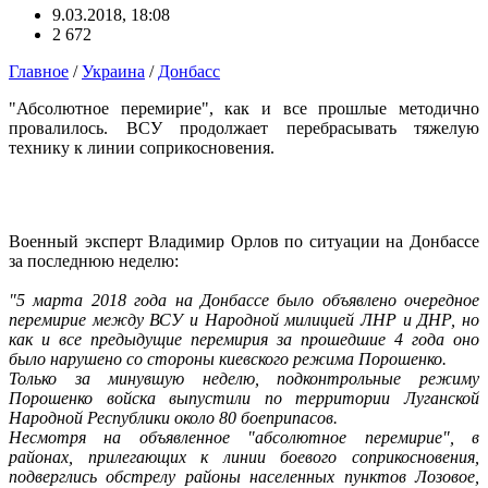
9.03.2018, 18:08
2 672
Главное
/
Украина
/
Донбасс
"Абсолютное перемирие", как и все прошлые методично
провалилось. ВСУ продолжает перебрасывать тяжелую
технику к линии соприкосновения.
Военный эксперт Владимир Орлов по ситуации на Донбассе
за последнюю неделю:
"5 марта 2018 года на Донбассе было объявлено очередное
перемирие между ВСУ и Народной милицией ЛНР и ДНР, но
как и все предыдущие перемирия за прошедшие 4 года оно
было нарушено со стороны киевского режима Порошенко.
Только за минувшую неделю, подконтрольные режиму
Порошенко войска выпустили по территории Луганской
Народной Республики около 80 боеприпасов.
Несмотря на объявленное "абсолютное перемирие", в
районах, прилегающих к линии боевого соприкосновения,
подверглись обст
релу районы населенных пунктов Лозовое,