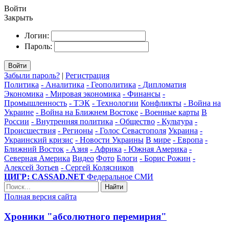
Войти
Закрыть
Логин:
Пароль:
Войти
Забыли пароль?
|
Регистрация
Политика
- Аналитика
- Геополитика
- Дипломатия
Экономика
- Мировая экономика
- Финансы
-
Промышленность
- ТЭК
- Технологии
Конфликты
- Война на
Украине
- Война на Ближнем Востоке
- Военные карты
В
России
- Внутренняя политика
- Общество
- Культура
-
Происшествия
- Регионы
- Голос Севастополя
Украина
-
Украинский кризис
- Новости Украины
В мире
- Европа
-
Ближний Восток
- Азия
- Африка
- Южная Америка
-
Северная Америка
Видео
Фото
Блоги
- Борис Рожин
-
Алексей Зотьев
- Сергей Колясников
ЦИГР: CASSAD.NET
Федеральное СМИ
Найти
Полная версия сайта
Хроники "абсолютного перемирия"