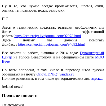
Ну и то, что нужно всегда: бронежилеты, шлемы, очки,
оптика, тепловизоры, ножи, разгрузки...
П.С.
Здесь о технических средствах разведки необходимых для
более эффективной
работы
https://centercigr.livejournal.com/92978.html
Здесь почему мы должны помогать
Донбассу
https://centercigr.livejournal.com/94692.html
Все отчеты и работа, начиная с 2014 года:
Гуманитарный
Центр
на Голосе Севастополя и на официальном сайте
МОО
Вече
По всем вопросам, в том числе и перевода из-за рубежа
обращаться на почту
OrlovLDNR@yandex.ru
Полные реквизиты, в том числе для юридических лиц
здесь...
[related-news]
Похожие новости
{related-news}