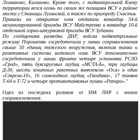
Логвиново, Калиново. Кроме того, с подконтрольной Киеву
территории велся огонь по своим же позициям ВСУ в районе
моста у Станицы Луганской, а также по пригороду Счастья.
Приказы на открытие огня отдавали командир 54-й
механизированной бригады ВСУ Майстренко и командир 10-й
отдельной горно-штурмовой бригады ВСУ Зубанич.
По сообщениям разведки ДНР, войска подконтрольные
режиму Порошенко сосредоточили у линии соприкосновения
свыше 50 единиц тяжелого вооружения, включая танки и
реактивные системы залпового огня. ВСУ дополнительно
сосредоточили у линии фронта четыре установки РСЗО
«Град», пять буксируемых гаубиц «МСТА-Б», три гаубицы
Д-30, шесть зенитных ракетных комплексов «Оса» и один
«Стрела-10», 16 самоходных гаубиц «Гвоздика», 17 танков
Т-64 и Т-72 и четыре противотанковых пушки «Рапира»."
Одиз из последних роликов от НМ ЛНР с линии
соприкосновения: