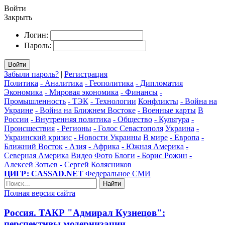
Войти
Закрыть
Логин:
Пароль:
Войти
Забыли пароль?
|
Регистрация
Политика
- Аналитика
- Геополитика
- Дипломатия
Экономика
- Мировая экономика
- Финансы
-
Промышленность
- ТЭК
- Технологии
Конфликты
- Война на
Украине
- Война на Ближнем Востоке
- Военные карты
В
России
- Внутренняя политика
- Общество
- Культура
-
Происшествия
- Регионы
- Голос Севастополя
Украина
-
Украинский кризис
- Новости Украины
В мире
- Европа
-
Ближний Восток
- Азия
- Африка
- Южная Америка
-
Северная Америка
Видео
Фото
Блоги
- Борис Рожин
-
Алексей Зотьев
- Сергей Колясников
ЦИГР: CASSAD.NET
Федеральное СМИ
Найти
Полная версия сайта
Россия. ТАКР "Адмирал Кузнецов":
перспективы модернизации