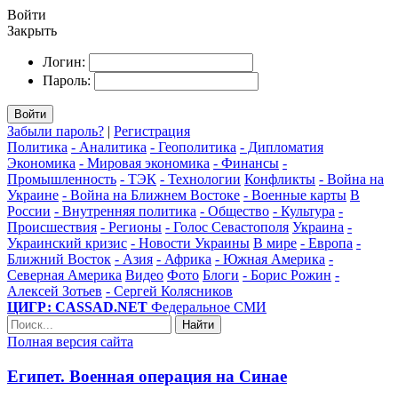
Войти
Закрыть
Логин:
Пароль:
Войти
Забыли пароль?
|
Регистрация
Политика
- Аналитика
- Геополитика
- Дипломатия
Экономика
- Мировая экономика
- Финансы
-
Промышленность
- ТЭК
- Технологии
Конфликты
- Война на
Украине
- Война на Ближнем Востоке
- Военные карты
В
России
- Внутренняя политика
- Общество
- Культура
-
Происшествия
- Регионы
- Голос Севастополя
Украина
-
Украинский кризис
- Новости Украины
В мире
- Европа
-
Ближний Восток
- Азия
- Африка
- Южная Америка
-
Северная Америка
Видео
Фото
Блоги
- Борис Рожин
-
Алексей Зотьев
- Сергей Колясников
ЦИГР: CASSAD.NET
Федеральное СМИ
Найти
Полная версия сайта
Египет. Военная операция на Синае