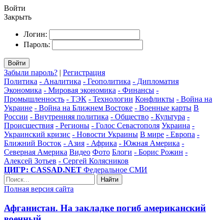
Войти
Закрыть
Логин:
Пароль:
Войти
Забыли пароль?
|
Регистрация
Политика
- Аналитика
- Геополитика
- Дипломатия
Экономика
- Мировая экономика
- Финансы
-
Промышленность
- ТЭК
- Технологии
Конфликты
- Война на
Украине
- Война на Ближнем Востоке
- Военные карты
В
России
- Внутренняя политика
- Общество
- Культура
-
Происшествия
- Регионы
- Голос Севастополя
Украина
-
Украинский кризис
- Новости Украины
В мире
- Европа
-
Ближний Восток
- Азия
- Африка
- Южная Америка
-
Северная Америка
Видео
Фото
Блоги
- Борис Рожин
-
Алексей Зотьев
- Сергей Колясников
ЦИГР: CASSAD.NET
Федеральное СМИ
Найти
Полная версия сайта
Афганистан. На закладке погиб американский
военный