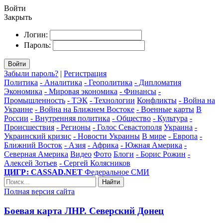
Войти
Закрыть
Логин:
Пароль:
Войти
Забыли пароль?
|
Регистрация
Политика
- Аналитика
- Геополитика
- Дипломатия
Экономика
- Мировая экономика
- Финансы
-
Промышленность
- ТЭК
- Технологии
Конфликты
- Война на
Украине
- Война на Ближнем Востоке
- Военные карты
В
России
- Внутренняя политика
- Общество
- Культура
-
Происшествия
- Регионы
- Голос Севастополя
Украина
-
Украинский кризис
- Новости Украины
В мире
- Европа
-
Ближний Восток
- Азия
- Африка
- Южная Америка
-
Северная Америка
Видео
Фото
Блоги
- Борис Рожин
-
Алексей Зотьев
- Сергей Колясников
ЦИГР: CASSAD.NET
Федеральное СМИ
Найти
Полная версия сайта
Боевая карта ЛНР. Северский Донец