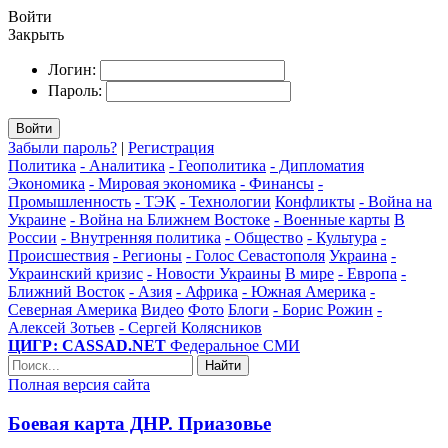
Войти
Закрыть
Логин:
Пароль:
Войти
Забыли пароль?
|
Регистрация
Политика
- Аналитика
- Геополитика
- Дипломатия
Экономика
- Мировая экономика
- Финансы
-
Промышленность
- ТЭК
- Технологии
Конфликты
- Война на
Украине
- Война на Ближнем Востоке
- Военные карты
В
России
- Внутренняя политика
- Общество
- Культура
-
Происшествия
- Регионы
- Голос Севастополя
Украина
-
Украинский кризис
- Новости Украины
В мире
- Европа
-
Ближний Восток
- Азия
- Африка
- Южная Америка
-
Северная Америка
Видео
Фото
Блоги
- Борис Рожин
-
Алексей Зотьев
- Сергей Колясников
ЦИГР: CASSAD.NET
Федеральное СМИ
Найти
Полная версия сайта
Боевая карта ДНР. Приазовье