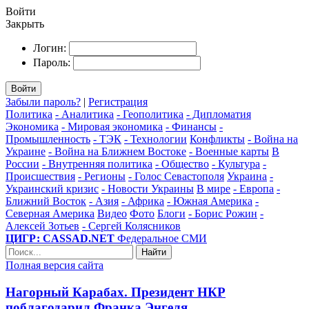
Войти
Закрыть
Логин:
Пароль:
Войти
Забыли пароль?
|
Регистрация
Политика
- Аналитика
- Геополитика
- Дипломатия
Экономика
- Мировая экономика
- Финансы
-
Промышленность
- ТЭК
- Технологии
Конфликты
- Война на
Украине
- Война на Ближнем Востоке
- Военные карты
В
России
- Внутренняя политика
- Общество
- Культура
-
Происшествия
- Регионы
- Голос Севастополя
Украина
-
Украинский кризис
- Новости Украины
В мире
- Европа
-
Ближний Восток
- Азия
- Африка
- Южная Америка
-
Северная Америка
Видео
Фото
Блоги
- Борис Рожин
-
Алексей Зотьев
- Сергей Колясников
ЦИГР: CASSAD.NET
Федеральное СМИ
Найти
Полная версия сайта
Нагорный Карабах. Президент НКР
поблагодарил Франка Энгеля