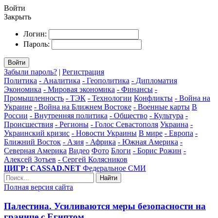
Войти
Закрыть
Логин:
Пароль:
Войти
Забыли пароль?
|
Регистрация
Политика
- Аналитика
- Геополитика
- Дипломатия
Экономика
- Мировая экономика
- Финансы
-
Промышленность
- ТЭК
- Технологии
Конфликты
- Война на
Украине
- Война на Ближнем Востоке
- Военные карты
В
России
- Внутренняя политика
- Общество
- Культура
-
Происшествия
- Регионы
- Голос Севастополя
Украина
-
Украинский кризис
- Новости Украины
В мире
- Европа
-
Ближний Восток
- Азия
- Африка
- Южная Америка
-
Северная Америка
Видео
Фото
Блоги
- Борис Рожин
-
Алексей Зотьев
- Сергей Колясников
ЦИГР: CASSAD.NET
Федеральное СМИ
Найти
Полная версия сайта
Палестина. Усиливаются меры безопасности на
границе с Египтом