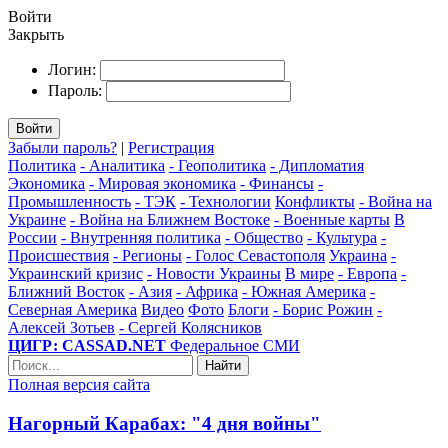
Войти
Закрыть
Логин:
Пароль:
Войти
Забыли пароль?
|
Регистрация
Политика
- Аналитика
- Геополитика
- Дипломатия
Экономика
- Мировая экономика
- Финансы
-
Промышленность
- ТЭК
- Технологии
Конфликты
- Война на
Украине
- Война на Ближнем Востоке
- Военные карты
В
России
- Внутренняя политика
- Общество
- Культура
-
Происшествия
- Регионы
- Голос Севастополя
Украина
-
Украинский кризис
- Новости Украины
В мире
- Европа
-
Ближний Восток
- Азия
- Африка
- Южная Америка
-
Северная Америка
Видео
Фото
Блоги
- Борис Рожин
-
Алексей Зотьев
- Сергей Колясников
ЦИГР: CASSAD.NET
Федеральное СМИ
Найти
Полная версия сайта
Нагорный Карабах: "4 дня войны"